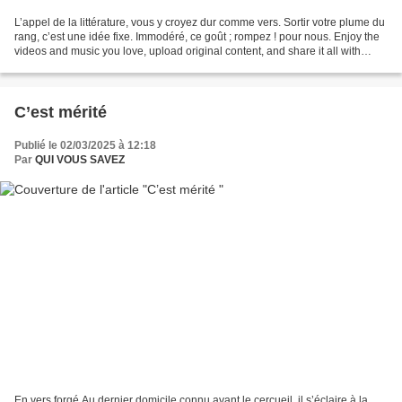
L’appel de la littérature, vous y croyez dur comme vers. Sortir votre plume du
rang, c’est une idée fixe. Immodéré, ce goût ; rompez ! pour nous. Enjoy the
videos and music you love, upload original content, and share it all with
friends, family, and...
C’est mérité
Publié le 02/03/2025 à 12:18
Par
QUI VOUS SAVEZ
En vers forgé Au dernier domicile connu avant le cercueil, il s’éclaire à la