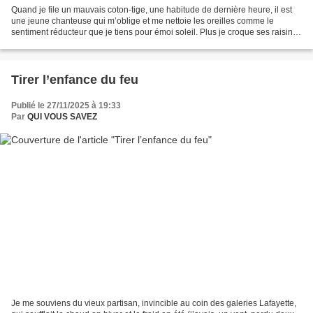
Quand je file un mauvais coton-tige, une habitude de dernière heure, il est
une jeune chanteuse qui m’oblige et me nettoie les oreilles comme le
sentiment réducteur que je tiens pour émoi soleil. Plus je croque ses raisins,
plus je moque ma colère. On...
Tirer l’enfance du feu
Publié le 27/11/2025 à 19:33
Par
QUI VOUS SAVEZ
Je me souviens du vieux partisan, invincible au coin des galeries Lafayette,