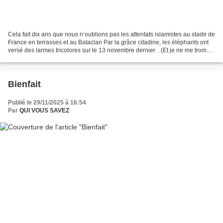
Cela fait dix ans que nous n’oublions pas les attentats islamistes au stade de
France en terrasses et au Bataclan Par la grâce citadine, les éléphants ont
versé des larmes tricolores sur le 13 novembre dernier. . (Et je ne me trompe
pas le moins du monde...
Bienfait
Publié le 29/11/2025 à 16:54
Par
QUI VOUS SAVEZ