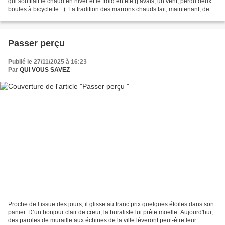
qui soufflait le chaud en hiver et le froid en été (j’avais, un vent, perdu deux
boules à bicyclette...). La tradition des marrons chauds fait, maintenant, de la
résistance un...
Passer perçu
Publié le 27/11/2025 à 16:23
Par
QUI VOUS SAVEZ
Proche de l’issue des jours, il glisse au franc prix quelques étoiles dans son
panier. D’un bonjour clair de cœur, la buraliste lui prête moelle. Aujourd'hui,
des paroles de muraille aux échines de la ville lèveront peut-être leur