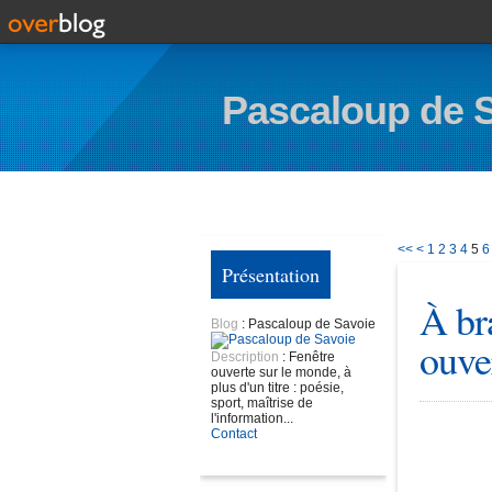
Pascaloup de 
<<
<
1
2
3
4
5
6
Présentation
À br
Blog
: Pascaloup de Savoie
ouver
Description
: Fenêtre
ouverte sur le monde, à
plus d'un titre : poésie,
sport, maîtrise de
l'information...
Contact