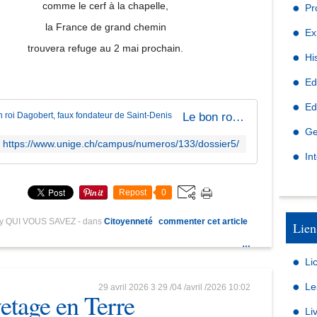
comme le cerf à la chapelle,
Pr
la France de grand chemin
Ex
trouvera refuge au 2 mai prochain.
Hi
Ed
Ed
Le bon roi Dagobert, faux fondateur de Saint-Denis
Ge
https://www.unige.ch/campus/numeros/133/dossier5/
In
Repost
0
by QUI VOUS SAVEZ
-
dans
Citoyenneté
commenter cet article
Lien
…
Li
Le
29 avril 2026
3
29
/
04
/
avril
/
2026
10:02
etage en Terre
Li