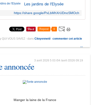
Les jardins de l'Elysée
https://share.google/PxLbMhXrUDnoSMOch
Repost
0
by QUI VOUS SAVEZ
-
dans
Citoyenneté
commenter cet article
…
3 avril 2026
5
03
/
04
/
avril
/
2026
09:19
e annoncée
Manger la laine de la France