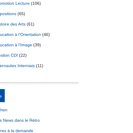
omotion Lecture
(106)
positions
(65)
stoire des Arts
(61)
ucation à l'Orientation
(46)
ucation à l'Image
(39)
stion CDI
(22)
ternautes Interniais
(11)
s
chen
s News dans le Rétro
vres à la demande