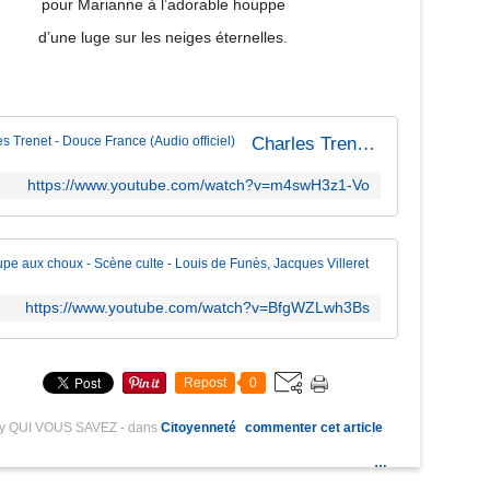
pour Marianne à l’adorable houppe
d’une luge sur les neiges éternelles.
Charles Trenet - Douce France (Audio officiel)
https://www.youtube.com/watch?v=m4swH3z1-Vo
La soupe aux
https://www.youtube.com/watch?v=BfgWZLwh3Bs
Repost
0
by QUI VOUS SAVEZ
-
dans
Citoyenneté
commenter cet article
…