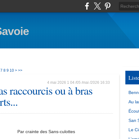
Savoie
20
30
40
50
60
70
80
90
100
7
8
9
10
>
>>
List
4 mai 2026
1
04
/
05
/
mai
/
2026
16:33
as raccourcis ou à bras
Benn
ts...
Au la
Écout
San S
Le Ci
Par crainte des Sans-culottes