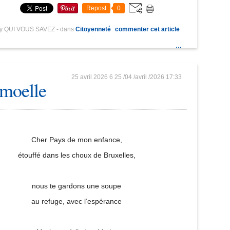
Repost
0
by QUI VOUS SAVEZ
-
dans
Citoyenneté
commenter cet article
…
25 avril 2026
6
25
/
04
/
avril
/
2026
17:33
 moelle
Cher Pays de mon enfance,
étouffé dans les choux de Bruxelles,
nous te gardons une soupe
au refuge, avec l’espérance