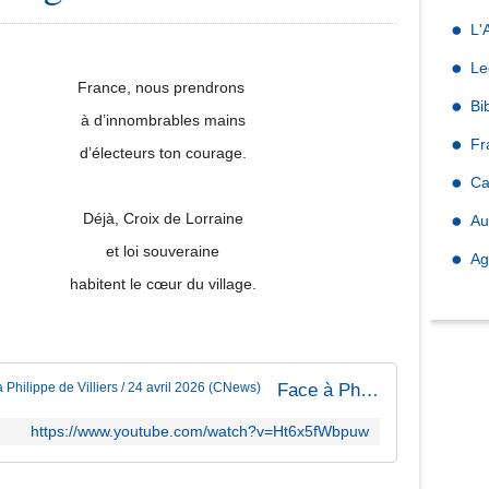
L'
Le
France, nous prendrons
Bi
à d’innombrables mains
Fr
d’électeurs ton courage.
Ca
Déjà, Croix de Lorraine
Au
et loi souveraine
Ag
habitent le cœur du village.
Face à Philippe de Villiers / 24 avril 2026 (CNews)
https://www.youtube.com/watch?v=Ht6x5fWbpuw