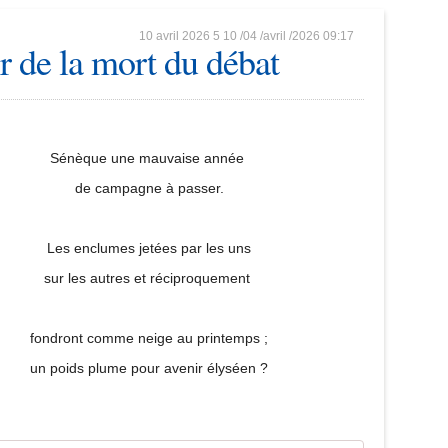
10 avril 2026
5
10
/
04
/
avril
/
2026
09:17
ir de la mort du débat
Sénèque une mauvaise année
de campagne à passer.
Les enclumes jetées par les uns
sur les autres et réciproquement
fondront comme neige au printemps ;
un poids plume pour avenir élyséen ?