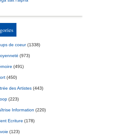
ga sait l’alpha
gories
ups de coeur
(1338)
toyenneté
(973)
moire
(491)
ort
(450)
trée des Artistes
(443)
oop
(223)
îtrise Information
(220)
lent Ecriture
(178)
voie
(123)