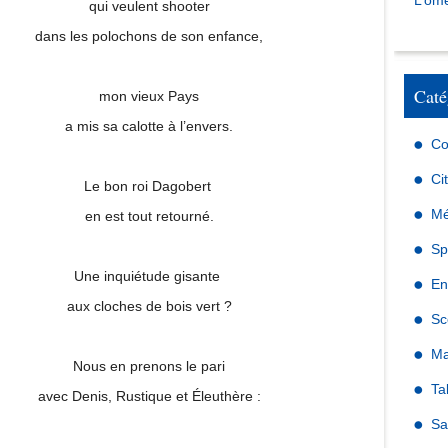
L’omé
qui veulent shooter
dans les polochons de son enfance,
Caté
mon vieux Pays
a mis sa calotte à l’envers.
Co
Ci
Le bon roi Dagobert
Mé
en est tout retourné.
Sp
Une inquiétude gisante
En
aux cloches de bois vert ?
Sc
Ma
Nous en prenons le pari
Ta
avec Denis, Rustique et Éleuthère :
Sa