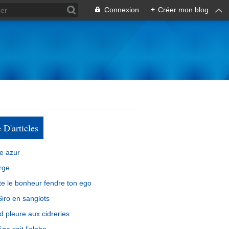
Connexion
+
Créer mon blog
e D'articles
e azur
rge
e le bonheur fendre ton ego
iro en sanglots
d pleure aux cidreries