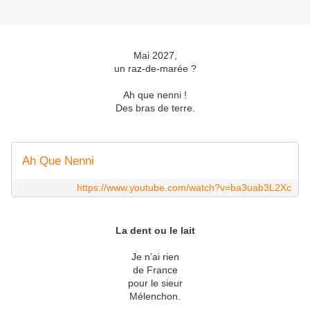
Mai 2027,
un raz-de-marée ?
Ah que nenni !
Des bras de terre.
Ah Que Nenni
https://www.youtube.com/watch?v=ba3uab3L2Xc
La dent ou le lait
Je n’ai rien
de France
pour le sieur
Mélenchon.