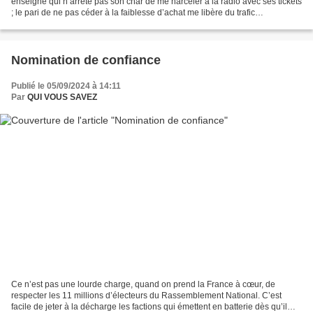
enseigne qui n’arrête pas son char de me harceler à la radio avec ses tickets
; le pari de ne pas céder à la faiblesse d’achat me libère du trafic
conditionné. Uploaded by Fondation...
Nomination de confiance
Publié le 05/09/2024 à 14:11
Par
QUI VOUS SAVEZ
Ce n’est pas une lourde charge, quand on prend la France à cœur, de
respecter les 11 millions d’électeurs du Rassemblement National. C’est
facile de jeter à la décharge les factions qui émettent en batterie dès qu’il