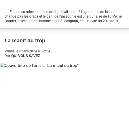
La France se relève du pied droit ; il était temps ! L’ignorance de la loi ne
change pas les draps et le déni de l’insécurité est une punaise de lit. Michel
Barnier, officiellement nommé jeudi à Matignon, était l'invité du 20H de TF1
présenté par Anne-Claire...
La manif du trop
Publié le 07/09/2024 à 12:14
Par
QUI VOUS SAVEZ