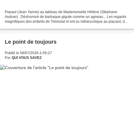
Popaul (Jean Yanne) au tableau de Mademoiselle Hélène (Stéphane
Audran) : Déshonoré de barbaque gigote comme un agneau... Les regards
magnifiques des enfants de Trémolat m’ont vu mélancolique au placard, des
trémolos dans la voie. Sans issue, sauf votre...
Le point de toujours
Publié le 08/07/2026 à 09:27
Par
QUI VOUS SAVEZ