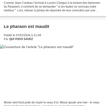
Comme Jean Cocteau l’écrivait à Lucien Clergue à la lecture des épreuves
du Requiem, il convient de se demander " si les fautes ne sont pas notre
meilleur ". Lors, refuser à jamais de répondre de leur correction par une
intelligence dénuée d’âme et de...
Le pharaon est maudit
Publié le 07/07/2026 à 21:08
Par
QUI VOUS SAVEZ
Moïse vient tout juste de noyer le veau d’or. Messi ajoute une mer - le veau