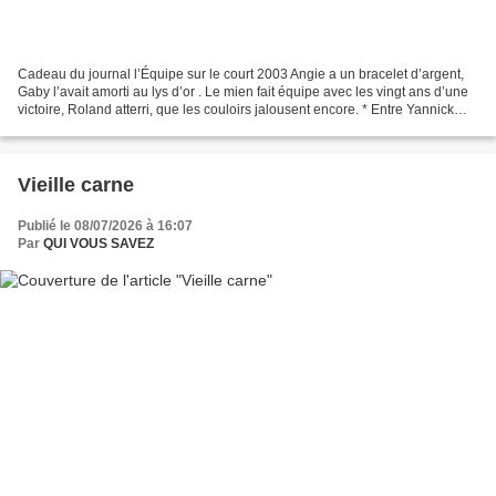
Cadeau du journal l’Équipe sur le court 2003 Angie a un bracelet d’argent,
Gaby l’avait amorti au lys d’or . Le mien fait équipe avec les vingt ans d’une
victoire, Roland atterri, que les couloirs jalousent encore. * Entre Yannick
Noah et Maja Chwali...
Vieille carne
Publié le 08/07/2026 à 16:07
Par
QUI VOUS SAVEZ