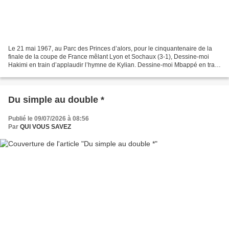
Le 21 mai 1967, au Parc des Princes d’alors, pour le cinquantenaire de la
finale de la coupe de France mêlant Lyon et Sochaux (3-1), Dessine-moi
Hakimi en train d’applaudir l’hymne de Kylian. Dessine-moi Mbappé en train
de lire le berbère de l’Atlas....
Du simple au double *
Publié le 09/07/2026 à 08:56
Par
QUI VOUS SAVEZ