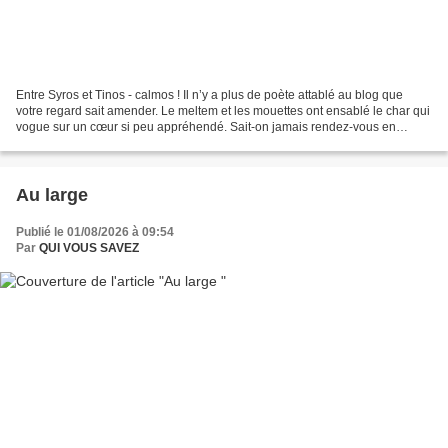
Entre Syros et Tinos - calmos ! Il n’y a plus de poète attablé au blog que
votre regard sait amender. Le meltem et les mouettes ont ensablé le char qui
vogue sur un cœur si peu appréhendé. Sait-on jamais rendez-vous en
septembre pour une nouvelle valise...
Au large
Publié le 01/08/2026 à 09:54
Par
QUI VOUS SAVEZ