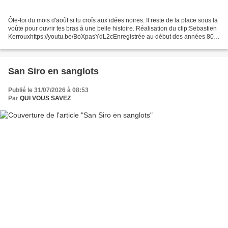
Ôte-toi du mois d'août si tu croîs aux idées noires. Il reste de la place sous la
voûte pour ouvrir tes bras à une belle histoire. Réalisation du clip:Sebastien
Kerrouxhttps://youtu.be/BoXpasYdL2cEnregistrée au début des années 80
aux Etats-Unis,en même...
San Siro en sanglots
Publié le 31/07/2026 à 08:53
Par
QUI VOUS SAVEZ