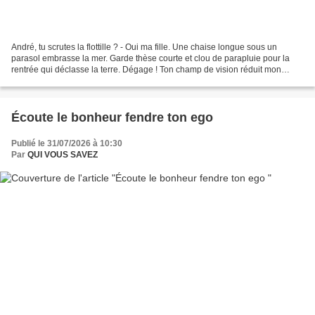
André, tu scrutes la flottille ? - Oui ma fille. Une chaise longue sous un
parasol embrasse la mer. Garde thèse courte et clou de parapluie pour la
rentrée qui déclasse la terre. Dégage ! Ton champ de vision réduit mon
cœur. Un marchand de dérision ne...
Écoute le bonheur fendre ton ego
Publié le 31/07/2026 à 10:30
Par
QUI VOUS SAVEZ