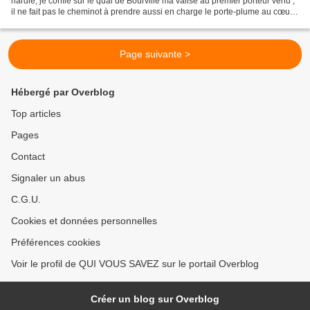
hardie, je confie sur le quai de Bourville ma valise au premier porteur venu ;
il ne fait pas le cheminot à prendre aussi en charge le porte-plume au cœur
gros. Je vais traverser la...
Page suivante >
Hébergé par Overblog
Top articles
Pages
Contact
Signaler un abus
C.G.U.
Cookies et données personnelles
Préférences cookies
Voir le profil de QUI VOUS SAVEZ sur le portail Overblog
Créer un blog sur Overblog