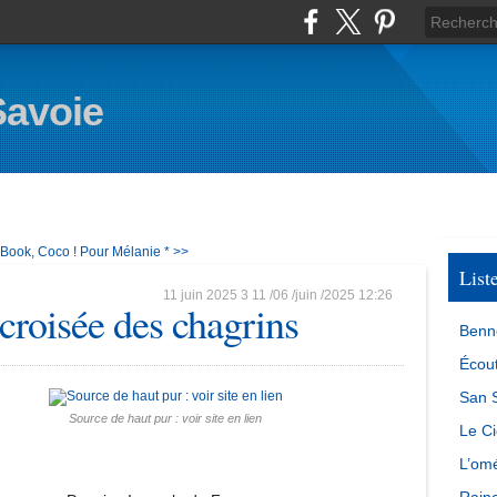
Savoie
 Book, Coco !
Pour Mélanie * >>
List
11 juin 2025
3
11
/
06
/
juin
/
2025
12:26
 croisée des chagrins
Benn
Écout
San S
Source de haut pur : voir site en lien
Le Ci
L’omé