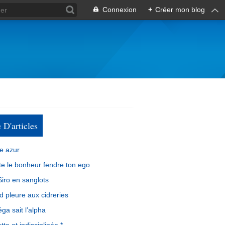
Connexion
+
Créer mon blog
e D'articles
e azur
e le bonheur fendre ton ego
iro en sanglots
d pleure aux cidreries
ga sait l’alpha