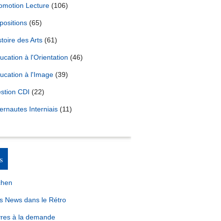
omotion Lecture
(106)
positions
(65)
stoire des Arts
(61)
ucation à l'Orientation
(46)
ucation à l'Image
(39)
stion CDI
(22)
ternautes Interniais
(11)
s
chen
s News dans le Rétro
vres à la demande