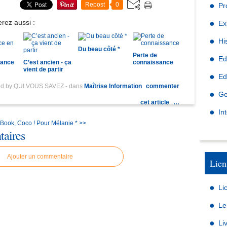
Repost
0
Pr
rez aussi :
Ex
Hi
Du beau côté *
Perte de
Ed
iance
C’est ancien - ça
connaissance
vient de partir
Ed
ed by QUI VOUS SAVEZ
-
dans
Maîtrise Information
commenter
Ge
cet article
…
In
 Book, Coco !
Pour Mélanie * >>
aires
Ajouter un commentaire
Lien
Li
Le
Li