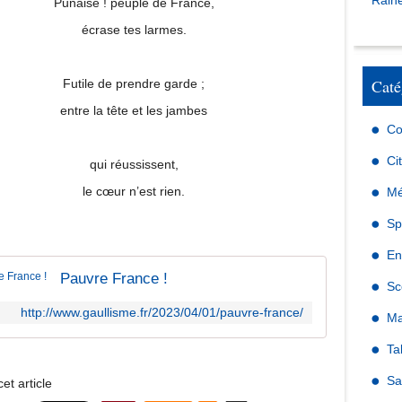
Raine
Punaise ! peuple de France,
écrase tes larmes.
Caté
Futile de prendre garde ;
entre la tête et les jambes
Co
Ci
qui réussissent,
le cœur n’est rien.
Mé
Sp
En
Pauvre France !
Sc
http://www.gaullisme.fr/2023/04/01/pauvre-france/
Ma
Ta
Sa
et article