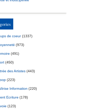
tte et indisciplinée *
gories
ups de coeur
(1337)
toyenneté
(973)
moire
(491)
ort
(450)
trée des Artistes
(443)
oop
(223)
îtrise Information
(220)
lent Ecriture
(178)
voie
(123)