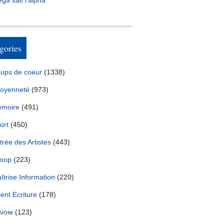
ga sait l’alpha
gories
ups de coeur
(1338)
toyenneté
(973)
moire
(491)
ort
(450)
trée des Artistes
(443)
oop
(223)
îtrise Information
(220)
lent Ecriture
(178)
voie
(123)