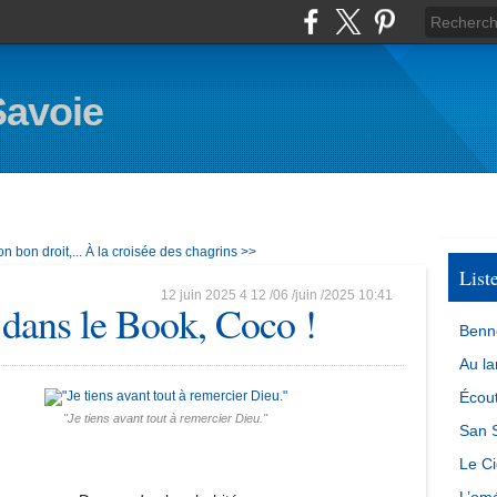
Savoie
n bon droit,...
À la croisée des chagrins >>
List
12 juin 2025
4
12
/
06
/
juin
/
2025
10:41
 dans le Book, Coco !
Benn
Au la
Écout
"Je tiens avant tout à remercier Dieu."
San S
Le Ci