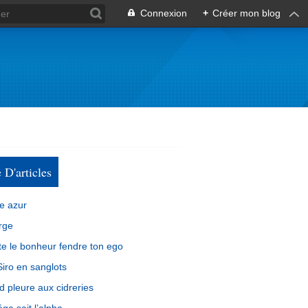
Connexion
+
Créer mon blog
e D'articles
e azur
rge
e le bonheur fendre ton ego
iro en sanglots
d pleure aux cidreries