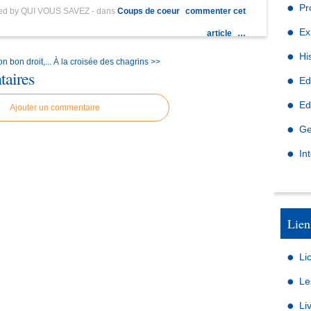
Pr
hed by QUI VOUS SAVEZ
-
dans
Coups de coeur
commenter cet
Ex
article
…
Hi
n bon droit,...
À la croisée des chagrins >>
aires
Ed
Ed
Ajouter un commentaire
Ge
In
Lien
Li
Le
Li