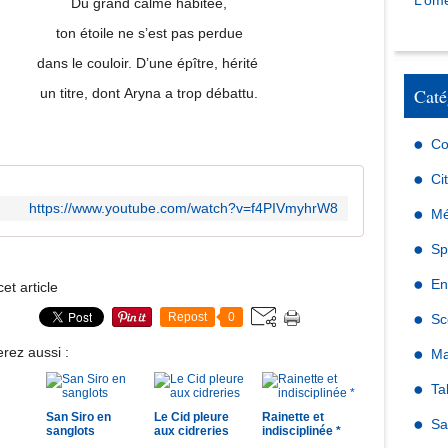
L’omé
Du grand calme habitée,
ton étoile ne s’est pas perdue
dans le couloir. D’une épître, hérité
Caté
un titre, dont Aryna a trop débattu.
Co
Ci
https://www.youtube.com/watch?v=f4PIVmyhrW8
Mé
Sp
En
et article
Repost
0
Sc
rez aussi :
Ma
Ta
San Siro en
Le Cid pleure
Rainette et
Sa
sanglots
aux cidreries
indisciplinée *