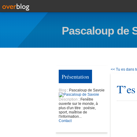
Pascaloup de 
<< Tu es dans to
Présentation
T’es
Blog
: Pascaloup de Savoie
Description
: Fenêtre
ouverte sur le monde, à
plus d'un titre : poésie,
sport, maîtrise de
l'information...
Contact