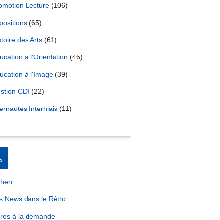
omotion Lecture
(106)
positions
(65)
stoire des Arts
(61)
ucation à l'Orientation
(46)
ucation à l'Image
(39)
stion CDI
(22)
ternautes Interniais
(11)
s
chen
s News dans le Rétro
vres à la demande