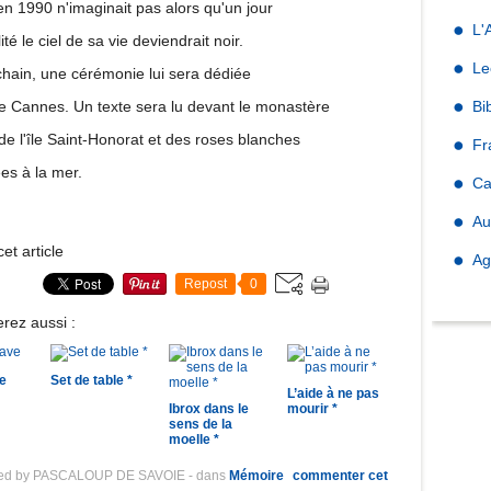
 1990 n'imaginait pas alors qu'un jour
L'
ité le ciel de sa vie deviendrait noir.
Le
hain, une cérémonie lui sera dédiée
e Cannes. Un texte sera lu devant le monastère
Bi
 de l'île Saint-Honorat et des roses blanches
Fr
ées à la mer.
Ca
Au
et article
Ag
Repost
0
rez aussi :
e
Set de table *
L’aide à ne pas
Ibrox dans le
mourir *
sens de la
moelle *
hed by PASCALOUP DE SAVOIE
-
dans
Mémoire
commenter cet