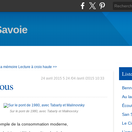
Savoie
 la mémoire
Lecture à croix haute >>
List
24 avril 2015
5
24
/
04
/
avril
/
2015
10:33
ous
Benn
Au la
Écout
Sur le pont de 1980, avec Tabarly et Malinovsky
San S
Le Ci
emple de la consommation moderne,