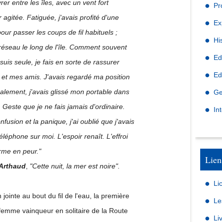
rer
entre les îles, avec un vent fort
Pr
 agitée. Fatiguée, j'avais profité d'une
Ex
our passer les coups de fil habituels ;
Hi
 réseau le long de l'île. Comment souvent
Ed
 suis seule, je fais en sorte de rassurer
Ed
 et mes amis. J'avais regardé ma position
alement, j'avais glissé mon portable dans
Ge
Geste que je ne fais jamais d'ordinaire.
In
nfusion et la panique, j'ai oublié que j'avais
éléphone sur moi. L'espoir renaît. L'effroi
rme en peur."
Lien
 Arthaud
,
"Cette nuit, la mer est noire".
Li
ointe au bout du fil de l'eau, la première
Le
femme vainqueur en solitaire de la Route
Li