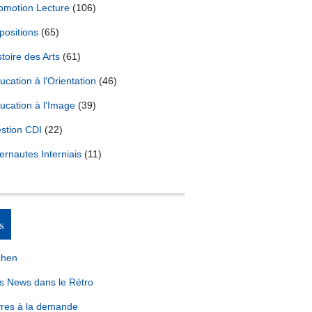
omotion Lecture
(106)
positions
(65)
stoire des Arts
(61)
ucation à l'Orientation
(46)
ucation à l'Image
(39)
stion CDI
(22)
ternautes Interniais
(11)
s
chen
s News dans le Rétro
vres à la demande