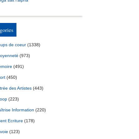
ga sait l’alpha
gories
ups de coeur
(1338)
toyenneté
(973)
moire
(491)
ort
(450)
trée des Artistes
(443)
oop
(223)
îtrise Information
(220)
lent Ecriture
(178)
voie
(123)