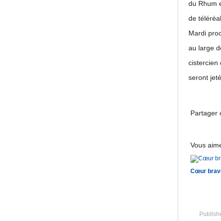
du Rhum en
de téléréal
Mardi proc
au large d
cistercien
seront jet
Partager c
Vous aime
Cœur brav
Publis