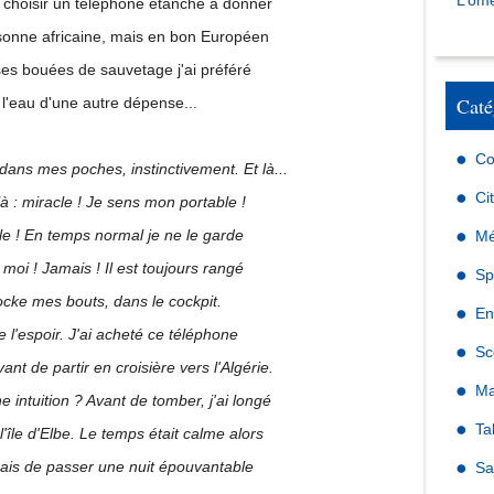
L’omé
u choisir un téléphone étanche à donner
sonne africaine, mais en bon Européen
es bouées de sauvetage j'ai préféré
Caté
 l'eau d'une autre dépense...
Co
e dans mes poches, instinctivement. Et là...
Ci
 là : miracle ! Je sens mon portable !
le ! En temps normal je ne le garde
Mé
 moi ! Jamais ! Il est toujours rangé
Sp
tocke mes bouts, dans le cockpit.
En
e l'espoir. J'ai acheté ce téléphone
Sc
ant de partir en croisière vers l'Algérie.
Ma
e intuition ? Avant de tomber, j'ai longé
Ta
l'île d'Elbe. Le temps était calme alors
ais de passer une nuit épouvantable
Sa