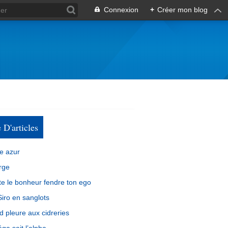
Connexion
+
Créer mon blog
e D'articles
e azur
rge
e le bonheur fendre ton ego
iro en sanglots
d pleure aux cidreries