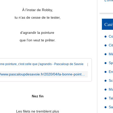
L’omé
À l’instar de Robby,
tu n’as de cesse de te tester,
Caté
d’agrandir la pointure
Co
que l’on veut te prêter.
Ci
Mé
Sp
La bonne pointure, c'est celle que j'agrandis - Pascaloup de Savoie
En
https://www.pascaloupdesavoie.fr/2020/04/la-bonne-pointure-c-est-celle-que-j-agrandis.html
Sc
Ma
Nez fin
Ta
Sa
Les filets ne tremblent plus