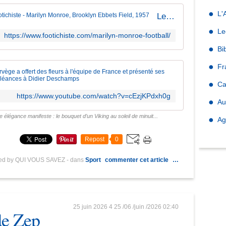
L'
Le Footichiste - Marilyn Monroe, Brooklyn Ebbets Field, 1957
Le
https://www.footichiste.com/marilyn-monroe-football/
Bi
Fr
La Norvège 
Ca
https://www.youtube.com/watch?v=cEzjKPdxh0g
Au
 élégance manifeste : le bouquet d’un Viking au soleil de minuit...
Ag
Repost
0
hed by QUI VOUS SAVEZ
-
dans
Sport
commenter cet article
…
25 juin 2026
4
25
/
06
/
juin
/
2026
02:40
de Zep