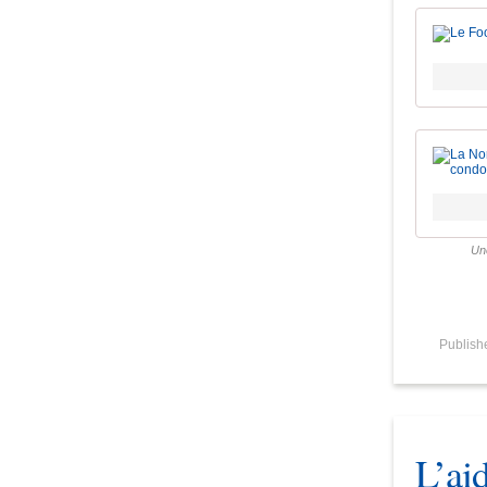
Une
Publis
L’ai