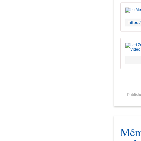
Publis
Même