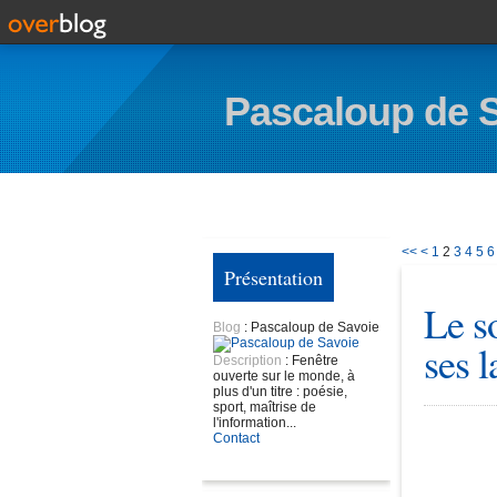
Pascaloup de 
<<
<
1
2
3
4
5
6
Présentation
Le so
Blog
: Pascaloup de Savoie
ses l
Description
: Fenêtre
ouverte sur le monde, à
plus d'un titre : poésie,
sport, maîtrise de
l'information...
Contact