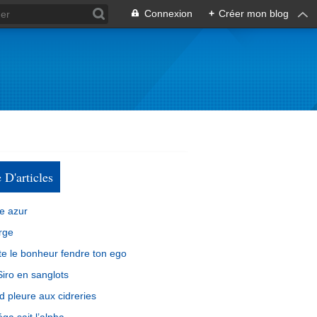
Connexion
+
Créer mon blog
e D'articles
e azur
rge
e le bonheur fendre ton ego
iro en sanglots
d pleure aux cidreries