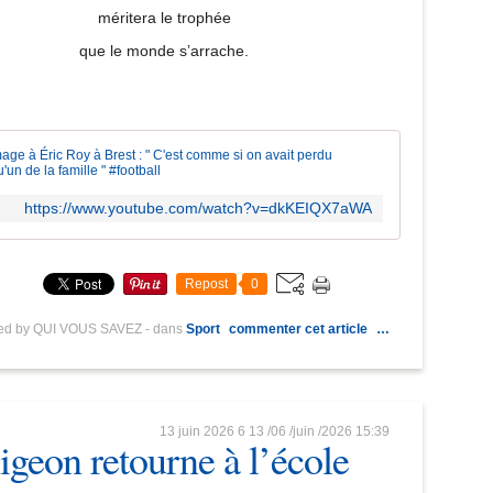
méritera le trophée
que le monde s’arrache.
Hommage à É
https://www.youtube.com/watch?v=dkKEIQX7aWA
Repost
0
hed by QUI VOUS SAVEZ
-
dans
Sport
commenter cet article
…
13 juin 2026
6
13
/
06
/
juin
/
2026
15:39
igeon retourne à l’école