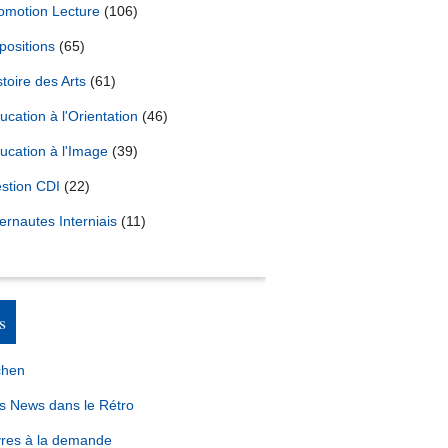
omotion Lecture
(106)
positions
(65)
stoire des Arts
(61)
ucation à l'Orientation
(46)
ucation à l'Image
(39)
stion CDI
(22)
ternautes Interniais
(11)
s
chen
s News dans le Rétro
vres à la demande