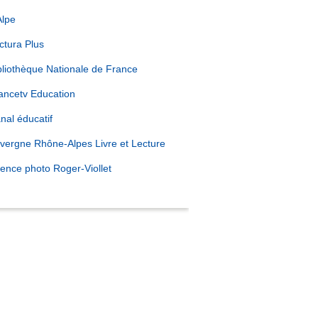
Alpe
ctura Plus
bliothèque Nationale de France
ancetv Education
a offert des fleurs à l'équipe de France et présenté ses c
nal éducatif
vergne Rhône-Alpes Livre et Lecture
ence photo Roger-Viollet