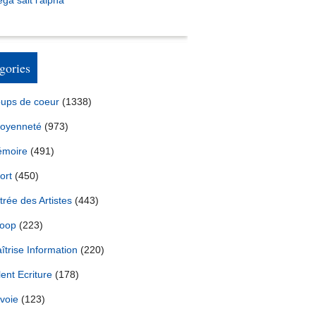
ga sait l’alpha
gories
ups de coeur
(1338)
toyenneté
(973)
moire
(491)
ort
(450)
trée des Artistes
(443)
oop
(223)
îtrise Information
(220)
lent Ecriture
(178)
voie
(123)