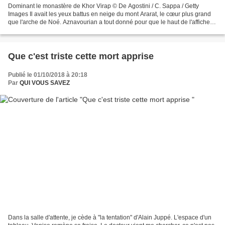
Dominant le monastère de Khor Virap © De Agostini / C. Sappa / Getty
Images Il avait les yeux battus en neige du mont Ararat, le cœur plus grand
que l'arche de Noé. Aznavourian a tout donné pour que le haut de l'affiche
appartienne à la vérité. Jamais...
Que c'est triste cette mort apprise
Publié le 01/10/2018 à 20:18
Par
QUI VOUS SAVEZ
Dans la salle d'attente, je cède à "la tentation" d'Alain Juppé. L'espace d'un