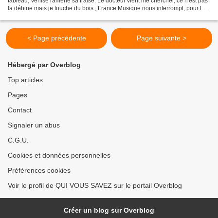
tableau, Venise ramène sa fraise. Le docteur vient me chercher, ce n'est pas
la débine mais je touche du bois ; France Musique nous interrompt, pour le
caveau d'une voix. What...
< Page précédente
Page suivante >
Hébergé par Overblog
Top articles
Pages
Contact
Signaler un abus
C.G.U.
Cookies et données personnelles
Préférences cookies
Voir le profil de QUI VOUS SAVEZ sur le portail Overblog
Créer un blog sur Overblog