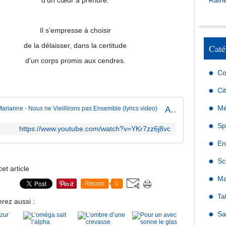
d’un cœur à prendre.
Raine
Il s’empresse à choisir
de la délaisser, dans la certitude
Caté
d’un corps promis aux cendres.
Co
Ci
Mé
After Marianne - Nous ne Vieillirons pas Ensemble (lyrics video)
Sp
https://www.youtube.com/watch?v=YKr7zz6j8vc
En
Sc
et article
Ma
Repost
0
Ta
rez aussi :
Sa