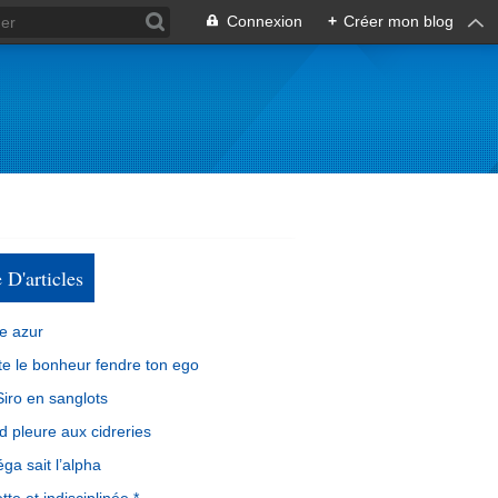
Connexion
+
Créer mon blog
e D'articles
e azur
e le bonheur fendre ton ego
iro en sanglots
d pleure aux cidreries
ga sait l’alpha