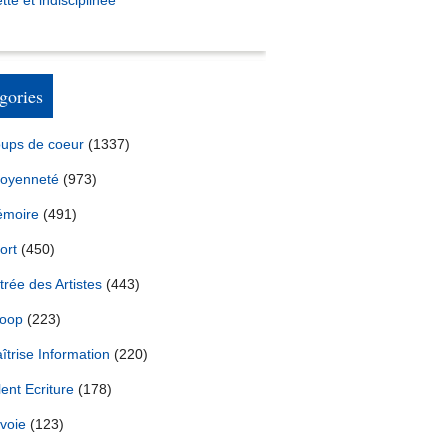
tte et indisciplinée *
gories
ups de coeur
(1337)
toyenneté
(973)
moire
(491)
ort
(450)
trée des Artistes
(443)
oop
(223)
îtrise Information
(220)
lent Ecriture
(178)
voie
(123)