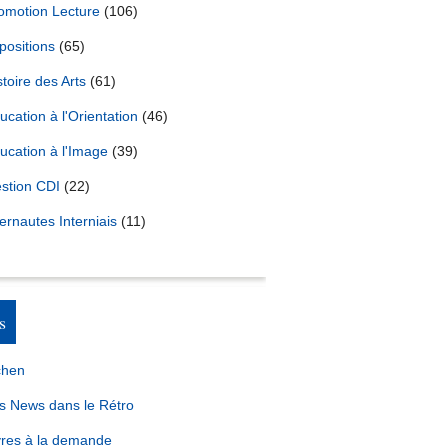
omotion Lecture
(106)
positions
(65)
stoire des Arts
(61)
ucation à l'Orientation
(46)
ucation à l'Image
(39)
stion CDI
(22)
ternautes Interniais
(11)
s
chen
s News dans le Rétro
vres à la demande