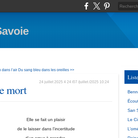
Savoie
n dans l’air
Du sang bleu dans les oreilles >>
List
24 juillet 2025
4
24
/
07
/
juillet
/
2025
10:24
de mort
Benn
Écout
San S
Elle se fait un plaisir
Le Ci
de le laisser dans l’incertitude
L’omé