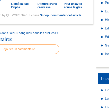
r
Pr
L’oméga sait
L’ombre d’une
Pour un avec
l’alpha
crevasse
sonne le glas
Ex
ed by QUI VOUS SAVEZ
-
dans
Scoop
commenter cet article
…
Hi
Ed
n dans l’air
Du sang bleu dans les oreilles >>
Ed
aires
Ge
Ajouter un commentaire
In
Lien
Li
Le
Li