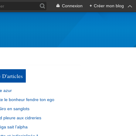
Connexion
+
Créer mon blog
e D'articles
e azur
e le bonheur fendre ton ego
iro en sanglots
d pleure aux cidreries
ga sait l’alpha