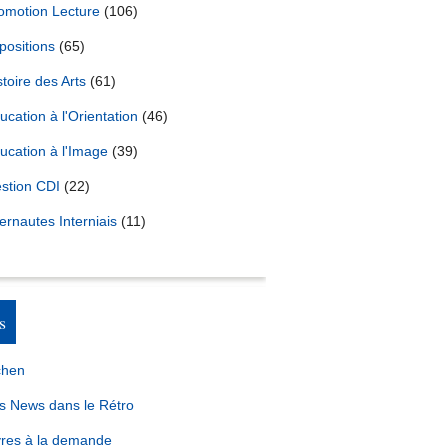
omotion Lecture
(106)
positions
(65)
stoire des Arts
(61)
ucation à l'Orientation
(46)
ucation à l'Image
(39)
stion CDI
(22)
ternautes Interniais
(11)
s
chen
s News dans le Rétro
vres à la demande