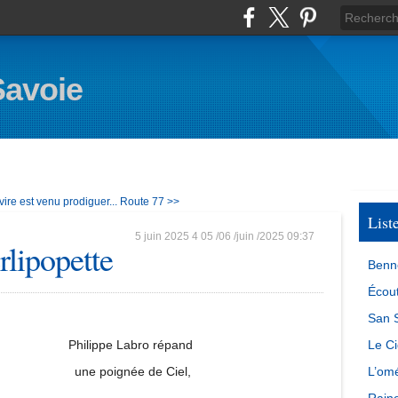
Savoie
ire est venu prodiguer...
Route 77 >>
List
5 juin 2025
4
05
/
06
/
juin
/
2025
09:37
rlipopette
Benn
Écout
San S
Philippe Labro répand
Le Ci
une poignée de Ciel,
L’omé