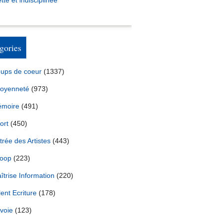
tte et indisciplinée *
gories
ups de coeur
(1337)
toyenneté
(973)
moire
(491)
ort
(450)
trée des Artistes
(443)
oop
(223)
îtrise Information
(220)
lent Ecriture
(178)
voie
(123)