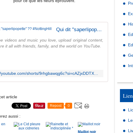
pour ce que les fleurs éprouvent.
Pr
Ex
Hi
Qui dit "saperlipopette" ?? #NottingHill
Ed
he videos and music you love, upload original content,
Ed
e it all with friends, family, and the world on YouTube.
Ge
In
https://youtube.com/shorts/9rhgbawqg6c?si=cAZjxDDTXZ7k1Q9f
Lien
et article
Repost
0
Li
rez aussi :
Le
Li
Maillot noir