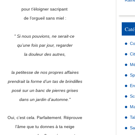
Raine
pour t’éloigner sacripant
de l’orgueil sans miel :
Caté
" Si nous pouvions, ne serait-ce
Co
qu’une fois par jour, regarder
Ci
la douleur des autres,
Mé
la petitesse de nos propres affaires
Sp
prendrait la forme d’un tas de brindilles
En
posé sur un banc de pierres grises
Sc
dans un jardin d’automne."
Ma
Ta
Oui, c’est cela. Parfaitement. Réprouve
l’âme que tu donnes à ta neige
Sa