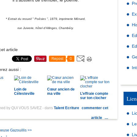
il s'abstient de trembler, le poème.
Pr
Ex
* Extrait du recueil " Poésies ", 1879,
imprimerie Ménard,
Hi
rue Juiverie, hôtel d'Allinges, Chambéry.
Ed
Ed
et article
Ge
Repost
0
In
rez aussi :
Loin de
Cœur ancien de
Célesteville
ma ville
L’effraie compte
Lien
sur ton clocher
shed by QUI VOUS SAVEZ
-
dans
Talent Ecriture
commenter cet
Li
article
…
Le
neuse
Gazouillis >>
Li