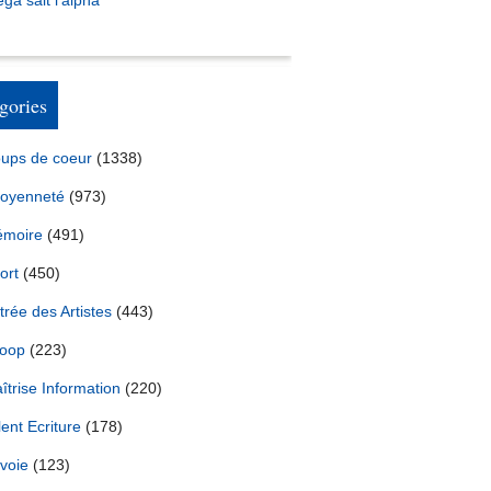
ga sait l’alpha
gories
ups de coeur
(1338)
toyenneté
(973)
moire
(491)
ort
(450)
trée des Artistes
(443)
oop
(223)
îtrise Information
(220)
lent Ecriture
(178)
voie
(123)