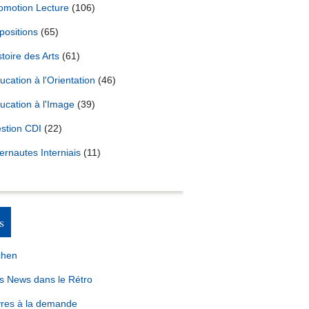
omotion Lecture
(106)
positions
(65)
stoire des Arts
(61)
ucation à l'Orientation
(46)
ucation à l'Image
(39)
stion CDI
(22)
ternautes Interniais
(11)
s
chen
s News dans le Rétro
vres à la demande