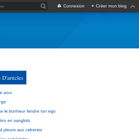
Connexion
+
Créer mon blog
e D'articles
e azur
rge
e le bonheur fendre ton ego
iro en sanglots
d pleure aux cidreries