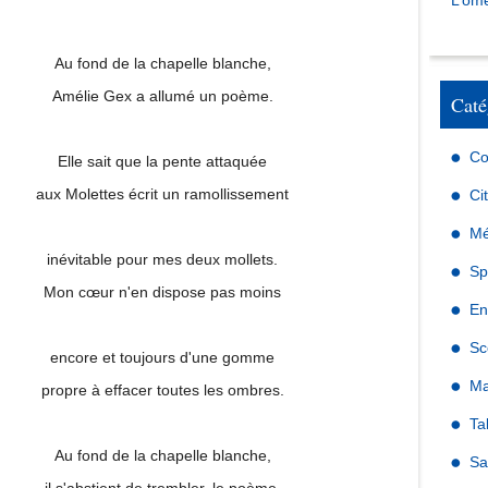
L’omé
Au fond de la chapelle blanche,
Amélie Gex a allumé un poème.
Caté
Co
Elle sait que la pente attaquée
aux Molettes écrit un ramollissement
Ci
Mé
inévitable pour mes deux mollets.
Sp
Mon cœur n'en dispose pas moins
En
Sc
encore et toujours d'une gomme
Ma
propre à effacer toutes les ombres.
Ta
Au fond de la chapelle blanche,
Sa