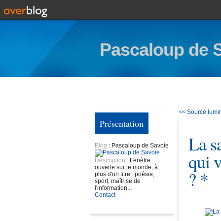
Pascaloup de 
<< Source lumi
Présentation
La s
Blog
: Pascaloup de Savoie
qui 
Description
: Fenêtre
ouverte sur le monde, à
? *
plus d'un titre : poésie,
sport, maîtrise de
l'information...
Contact