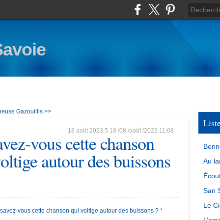
Savoie
neuse
Gazouillis >>
List
18 août 2023
5
18
/
08
/
août
/
2023
11:08
avez-vous cette chanson
Benn
voltige autour des buissons
Au la
Écout
San S
Le Ci