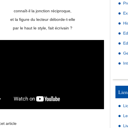
Pr
connaît-il la jonction réciproque,
Ex
et la figure du lecteur déborde-t-elle
Hi
par le haut le style, fait écrivain ?
Ed
Ed
Ge
In
Lien
Li
Le
et article
Li