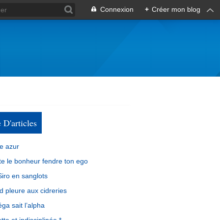
Connexion
+
Créer mon blog
e D'articles
e azur
e le bonheur fendre ton ego
iro en sanglots
d pleure aux cidreries
ga sait l’alpha