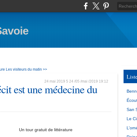
Savoie
ure
Les visiteurs du matin >>
List
24 mai 2019
5
24
/
05
/
mai
/
2019
19:12
écit est une médecine du
Benn
Écout
San S
Le Ci
L’omé
Un tour gratuit de littérature