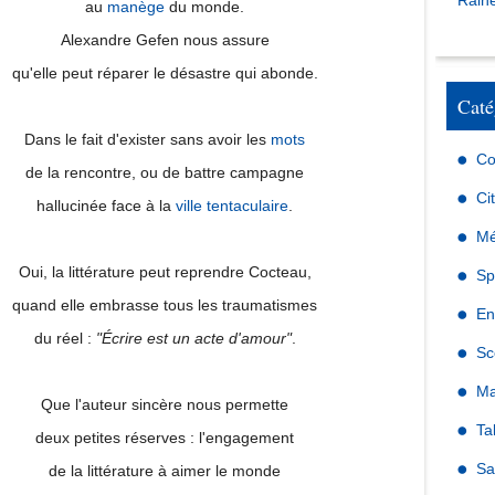
Raine
au
manège
du monde.
Alexandre Gefen nous assure
qu'elle peut réparer le désastre qui abonde.
Caté
Dans le fait d'exister sans avoir les
mots
Co
de la rencontre, ou de battre campagne
Ci
hallucinée face à la
ville tentaculaire
.
Mé
Oui, la littérature peut reprendre Cocteau,
Sp
quand elle embrasse tous les traumatismes
En
du réel :
"Écrire est un acte d'amour"
.
Sc
Ma
Que l'auteur sincère nous permette
Ta
deux petites réserves : l'engagement
Sa
de la littérature à aimer le monde