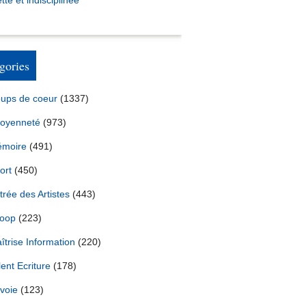
tte et indisciplinée *
gories
ups de coeur
(1337)
toyenneté
(973)
moire
(491)
ort
(450)
trée des Artistes
(443)
oop
(223)
îtrise Information
(220)
lent Ecriture
(178)
voie
(123)