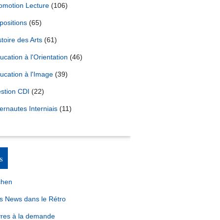
omotion Lecture
(106)
positions
(65)
stoire des Arts
(61)
ucation à l'Orientation
(46)
ucation à l'Image
(39)
stion CDI
(22)
ternautes Interniais
(11)
s
chen
s News dans le Rétro
vres à la demande