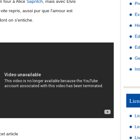
un four à Alice
Sapritch
, mais avec Elvis
Pr
 vite repris, aussi pur que l'amour est
Ex
dont on s'entiche.
Hi
Ed
Ed
Ge
In
Lien
Li
Le
et article
Li