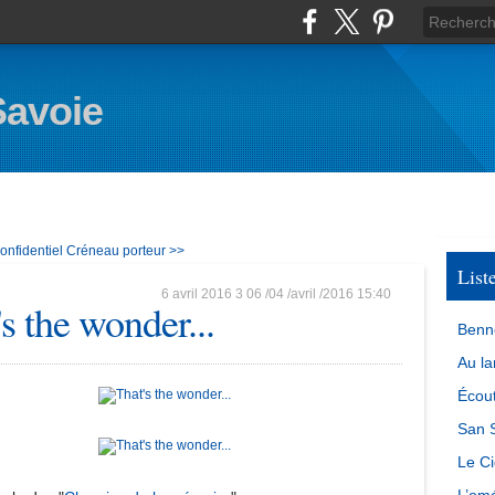
Savoie
onfidentiel
Créneau porteur >>
List
6 avril 2016
3
06
/
04
/
avril
/
2016
15:40
s the wonder...
Benn
Au la
Écout
San S
Le Ci