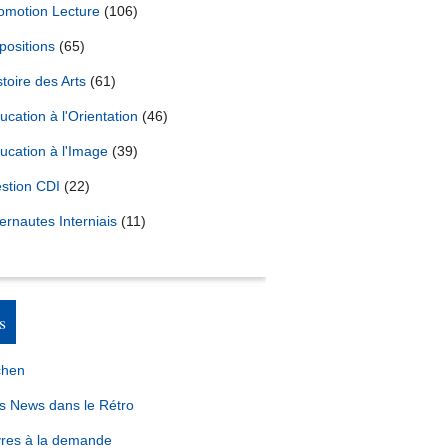
omotion Lecture
(106)
positions
(65)
stoire des Arts
(61)
ucation à l'Orientation
(46)
ucation à l'Image
(39)
stion CDI
(22)
ternautes Interniais
(11)
s
chen
s News dans le Rétro
vres à la demande