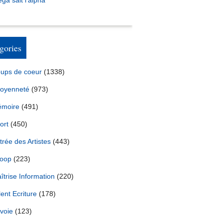
ga sait l’alpha
gories
ups de coeur
(1338)
toyenneté
(973)
moire
(491)
ort
(450)
trée des Artistes
(443)
oop
(223)
îtrise Information
(220)
lent Ecriture
(178)
voie
(123)