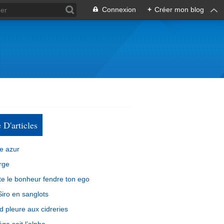
Connexion
+
Créer mon blog
e D'articles
e azur
rge
e le bonheur fendre ton ego
iro en sanglots
d pleure aux cidreries