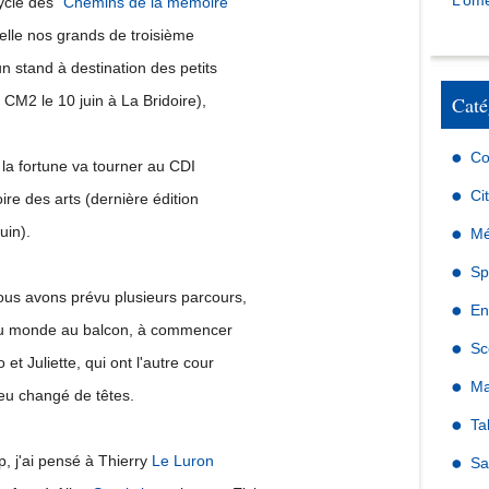
L’omé
ycle des "
Chemins de la mémoire
"
elle nos grands de troisième
un stand à destination des petits
CM2 le 10 juin à La Bridoire),
Caté
Co
 la fortune va tourner au CDI
Ci
oire des arts (dernière édition
juin).
Mé
Sp
s avons prévu plusieurs parcours,
En
 du monde au balcon, à commencer
Sc
et Juliette, qui ont l'autre cour
Ma
eu changé de têtes.
Ta
p, j'ai pensé à Thierry
Le Luron
Sa