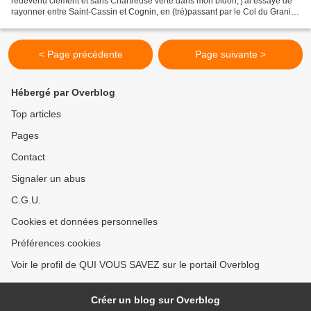
redevenu clément et sans Chartreuse verte dans mon bidon, j'ai essayé de
rayonner entre Saint-Cassin et Cognin, en (tré)passant par le Col du Granier,
Entremont-le-Vieux, le...
< Page précédente
Page suivante >
Hébergé par Overblog
Top articles
Pages
Contact
Signaler un abus
C.G.U.
Cookies et données personnelles
Préférences cookies
Voir le profil de QUI VOUS SAVEZ sur le portail Overblog
Créer un blog sur Overblog