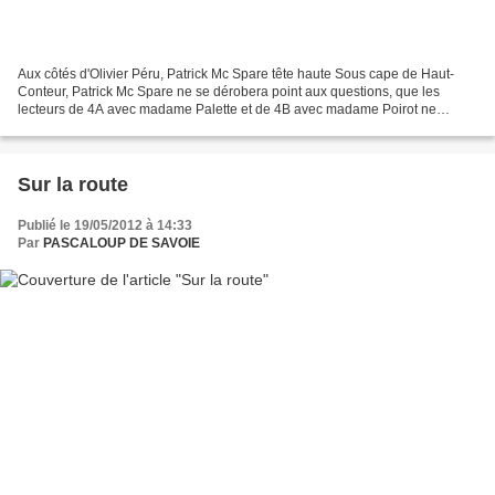
Aux côtés d'Olivier Péru, Patrick Mc Spare tête haute Sous cape de Haut-
Conteur, Patrick Mc Spare ne se dérobera point aux questions, que les
lecteurs de 4A avec madame Palette et de 4B avec madame Poirot ne
manqueront pas de lui poser jeudi prochain...
Sur la route
Publié le 19/05/2012 à 14:33
Par
PASCALOUP DE SAVOIE