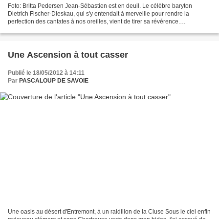
Foto: Britta Pedersen Jean-Sébastien est en deuil. Le célèbre baryton
Dietrich Fischer-Dieskau, qui s'y entendait à merveille pour rendre la
perfection des cantates à nos oreilles, vient de tirer sa révérence.
Désormais, le lied sera moins immense.
Une Ascension à tout casser
Publié le 18/05/2012 à 14:11
Par
PASCALOUP DE SAVOIE
Une oasis au désert d'Entremont, à un raidillon de la Cluse Sous le ciel enfin