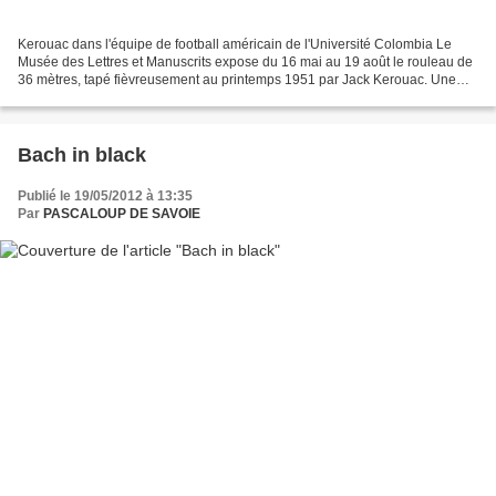
Kerouac dans l'équipe de football américain de l'Université Colombia Le
Musée des Lettres et Manuscrits expose du 16 mai au 19 août le rouleau de
36 mètres, tapé fièvreusement au printemps 1951 par Jack Kerouac. Une
bonne occasion de s'interroger encore...
Bach in black
Publié le 19/05/2012 à 13:35
Par
PASCALOUP DE SAVOIE