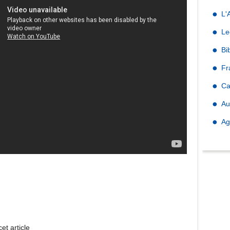
L'
Le
Bi
Fr
Ca
Au
Ag
et article