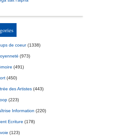
ga sait l’alpha
gories
ups de coeur
(1338)
toyenneté
(973)
moire
(491)
ort
(450)
trée des Artistes
(443)
oop
(223)
îtrise Information
(220)
lent Ecriture
(178)
voie
(123)