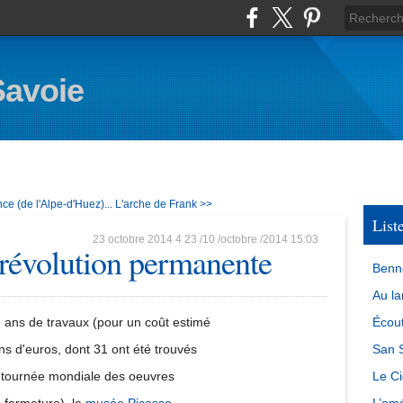
Savoie
ce (de l'Alpe-d'Huez)...
L'arche de Frank >>
List
23 octobre 2014
4
23
/
10
/
octobre
/
2014
15:03
révolution permanente
Benn
Au la
 ans de travaux (pour un coût estimé
Écout
ons d'euros, dont 31 ont été trouvés
San S
a tournée mondiale des oeuvres
Le Ci