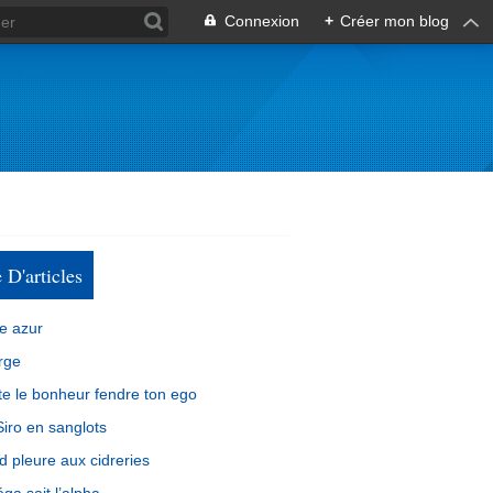
Connexion
+
Créer mon blog
e D'articles
e azur
rge
e le bonheur fendre ton ego
iro en sanglots
d pleure aux cidreries