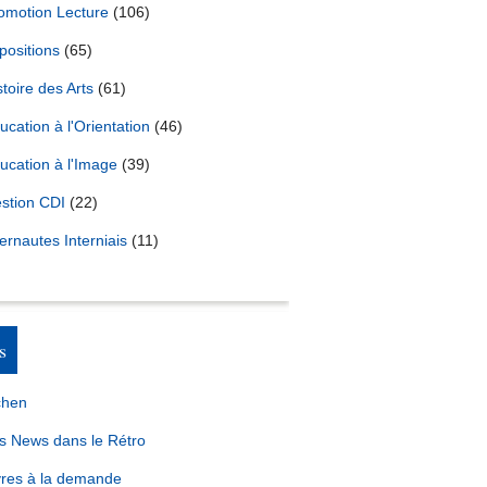
omotion Lecture
(106)
positions
(65)
stoire des Arts
(61)
ucation à l'Orientation
(46)
ucation à l'Image
(39)
stion CDI
(22)
ternautes Interniais
(11)
s
chen
s News dans le Rétro
vres à la demande