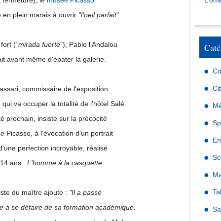
 fermeture), le
musée Picasso
L’omé
e en plein marais à ouvrir
"l'oeil parfait
".
fort (
"mirada fuerte
"), Pablo l'Andalou
Caté
it avant même d'épater la galerie.
Co
Ci
ssari, commissaire de l'exposition
qui va occuper la totalité de l'hôtel Salé
Mé
té prochain, insiste sur la précocité
Sp
de Picasso, à l'évocation d'un portrait
En
d'une perfection incroyable, réalisé
Sc
 14 ans :
L'homme à la casquette
.
Ma
Ta
iste du maître ajoute :
"Il a passé
ie à se défaire de sa formation académique.
Sa