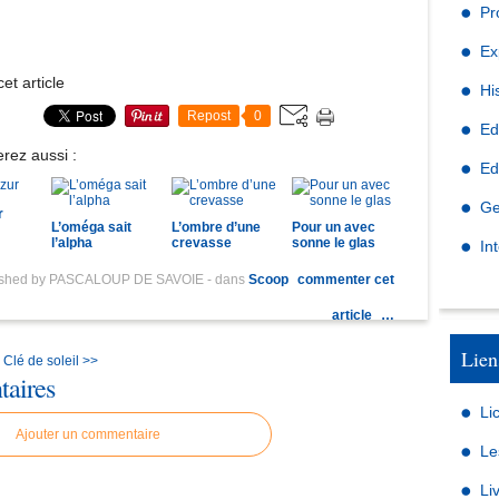
Pr
Ex
et article
Hi
Repost
0
Ed
rez aussi :
Ed
Ge
r
L’oméga sait
L’ombre d’une
Pour un avec
l’alpha
crevasse
sonne le glas
In
ished by PASCALOUP DE SAVOIE
-
dans
Scoop
commenter cet
article
…
Lien
Clé de soleil >>
aires
Li
Ajouter un commentaire
Le
Li