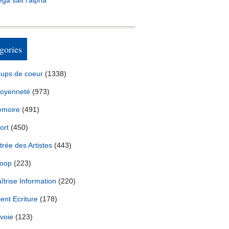
ga sait l’alpha
gories
ups de coeur
(1338)
toyenneté
(973)
moire
(491)
ort
(450)
trée des Artistes
(443)
oop
(223)
îtrise Information
(220)
lent Ecriture
(178)
voie
(123)