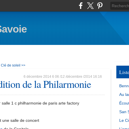
Savoie
Clé de soleil >>
List
6 décembre 2014
6
06
/
12
/
décembre
/
2014
16:16
dition de la Philarmonie
Benn
Au la
Écout
San S
t une salle de concert
Le Ci