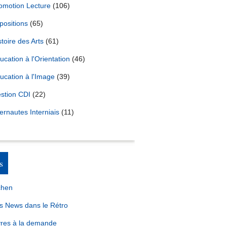
omotion Lecture
(106)
positions
(65)
stoire des Arts
(61)
ucation à l'Orientation
(46)
ucation à l'Image
(39)
stion CDI
(22)
ternautes Interniais
(11)
s
chen
s News dans le Rétro
vres à la demande