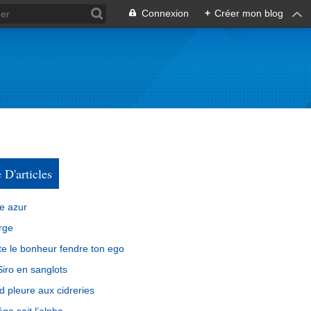
Connexion
+
Créer mon blog
e D'articles
e azur
rge
e le bonheur fendre ton ego
iro en sanglots
d pleure aux cidreries