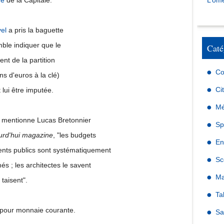
re
de la Capitale.
L’omé
el
a pris la baguette
mble indiquer que le
Caté
t de la partition
Co
ns d'euros à la clé)
Ci
 lui être imputée.
Mé
mentionne Lucas Bretonnier
Sp
urd'hui magazine
, "les budgets
En
ents publics sont systématiquement
Sc
és ; les architectes le savent
Ma
 taisent".
Ta
 pour monnaie courante.
Sa