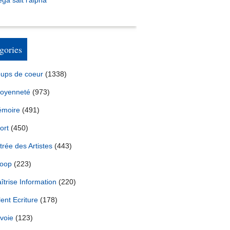
ga sait l’alpha
gories
ups de coeur
(1338)
toyenneté
(973)
moire
(491)
ort
(450)
trée des Artistes
(443)
oop
(223)
îtrise Information
(220)
lent Ecriture
(178)
voie
(123)