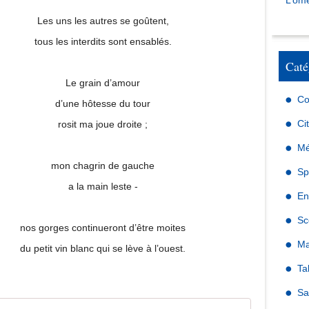
L’omé
Les uns les autres se goûtent,
tous les interdits sont ensablés.
Caté
Le grain d’amour
Co
d’une hôtesse du tour
Ci
rosit ma joue droite ;
Mé
mon chagrin de gauche
Sp
a la main leste -
En
Sc
nos gorges continueront d’être moites
Ma
du petit vin blanc qui se lève à l’ouest.
Ta
Sa