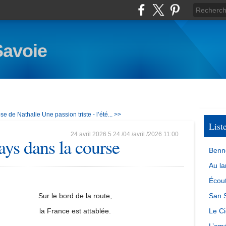
Savoie
se de Nathalie
Une passion triste - l’été... >>
List
24 avril 2026
5
24
/
04
/
avril
/
2026
11:00
ays dans la course
Benn
Au la
Écout
Sur le bord de la route,
San S
la France est attablée.
Le Ci