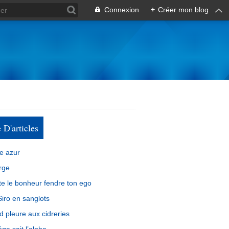
Connexion
+
Créer mon blog
e D'articles
e azur
rge
e le bonheur fendre ton ego
iro en sanglots
d pleure aux cidreries