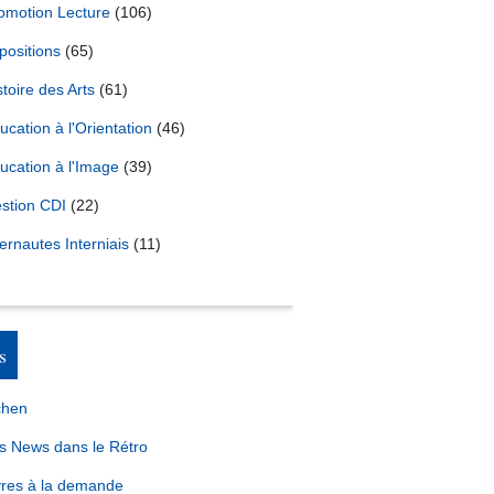
omotion Lecture
(106)
positions
(65)
stoire des Arts
(61)
ucation à l'Orientation
(46)
ucation à l'Image
(39)
stion CDI
(22)
ternautes Interniais
(11)
s
chen
s News dans le Rétro
vres à la demande