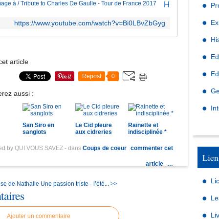
Hommage à / Tribute to Charles De Gaulle - Tour de France 2017
Pr
Ex
https://www.youtube.com/watch?v=Bi0LBvZbGyg
Hi
Ed
et article
Ed
Repost
0
Ge
rez aussi :
In
San Siro en
Le Cid pleure
Rainette et
sanglots
aux cidreries
indisciplinée *
hed by QUI VOUS SAVEZ
-
dans
Coups de coeur
commenter cet
Lien
article
…
Li
se de Nathalie
Une passion triste - l’été... >>
aires
Le
Li
Ajouter un commentaire