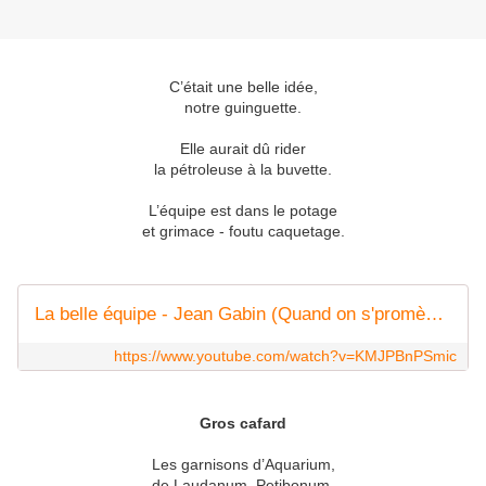
C’était une belle idée,
notre guinguette.
Elle aurait dû rider
la pétroleuse à la buvette.
L’équipe est dans le potage
et grimace - foutu caquetage.
La belle équipe - Jean Gabin (Quand on s'promène au bord de l'eau)
https://www.youtube.com/watch?v=KMJPBnPSmic
Gros cafard
Les garnisons d’Aquarium,
de Laudanum, Petibonum,