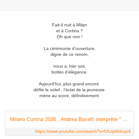
Fait-il nuit à Milan
et à Cortina ?
Oh que non !
La cérémonie d’ouverture,
digne de ce renom,
nous a, hier soir,
bottés d’élégance.
Aujourd'hui, plus grand encore
défile le soleil ; l’éclat de la jeunesse
mène au score, définitivement.
Milano Cortina 2026 : Andrea Bocelli interprète " Turandot " pour la cérémonie d'ouverture
https://www.youtube.com/watch?v=0XctpMdvqz4