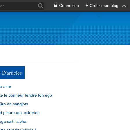
Connexion
+
Créer mon blog
e D'articles
e azur
e le bonheur fendre ton ego
iro en sanglots
d pleure aux cidreries
ga sait l’alpha