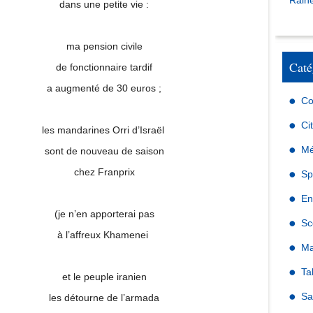
Raine
dans une petite vie :
ma pension civile
Caté
de fonctionnaire tardif
a augmenté de 30 euros ;
Co
Ci
les mandarines Orri d’Israël
Mé
sont de nouveau de saison
chez Franprix
Sp
En
(je n’en apporterai pas
Sc
à l’affreux Khamenei
Ma
Ta
et le peuple iranien
Sa
les détourne de l’armada