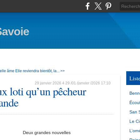
Savoie
belle âme
Elle reviendra bientôt, la... >>
List
29 janvier 2026
4
29
/
01
/
janvier
/
2026
17:10
x loti qu’un pêcheur
Benn
lande
Écout
San S
Le Ci
L’omé
Deux grandes nouvelles