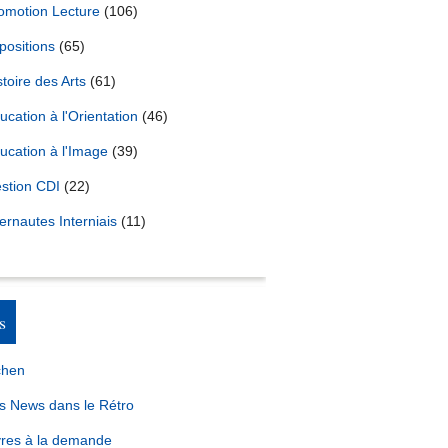
omotion Lecture
(106)
positions
(65)
stoire des Arts
(61)
ucation à l'Orientation
(46)
ucation à l'Image
(39)
stion CDI
(22)
ternautes Interniais
(11)
s
chen
s News dans le Rétro
vres à la demande