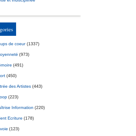
tte et indisciplinée *
gories
ups de coeur
(1337)
toyenneté
(973)
moire
(491)
ort
(450)
trée des Artistes
(443)
oop
(223)
îtrise Information
(220)
lent Ecriture
(178)
voie
(123)