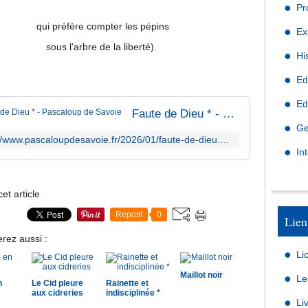
Pr
qui préfère compter les pépins
Ex
sous l’arbre de la liberté).
Hi
Ed
Ed
Faute de Dieu * - Pascaloup de Savoie
Ge
https://www.pascaloupdesavoie.fr/2026/01/faute-de-dieu.html
In
et article
Repost
0
Lien
rez aussi :
Li
Maillot noir
Le
n
Le Cid pleure
Rainette et
aux cidreries
indisciplinée *
Li