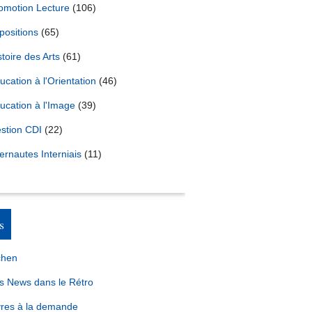
omotion Lecture
(106)
positions
(65)
stoire des Arts
(61)
ucation à l'Orientation
(46)
ucation à l'Image
(39)
stion CDI
(22)
ternautes Interniais
(11)
s
chen
s News dans le Rétro
vres à la demande