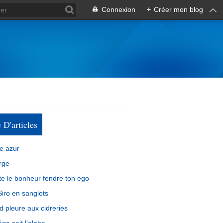
Connexion
+
Créer mon blog
e D'articles
e azur
rge
e le bonheur fendre ton ego
iro en sanglots
d pleure aux cidreries