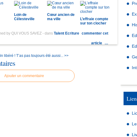
Pr
Ex
Loin de
Cœur ancien de
Célesteville
ma ville
L’effraie compte
sur ton clocher
Hi
shed by QUI VOUS SAVEZ
-
dans
Talent Ecriture
commenter cet
Ed
article
…
Ed
n libéré !
T’as pas toujours été aussi... >>
Ge
aires
In
Ajouter un commentaire
Lien
Li
Le
Li