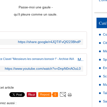
L’omé
Passe-moi une gaule -
qu’il pleure comme un saule.
Caté
Co
https://share.google/r4JQTIFvQf223BhdP
Ci
Mé
Maurice Clavel "Messieurs les censeurs bonsoir !" - Archive INA
Sp
En
https://www.youtube.com/watch?v=DnpN0nAOuL0
Sc
Ma
et article
Ta
Repost
0
Sa
rez aussi :