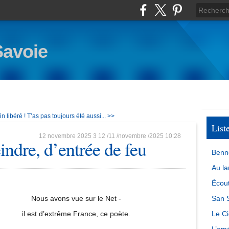
Savoie
n libéré !
T’as pas toujours été aussi... >>
List
12 novembre 2025
3
12
/
11
/
novembre
/
2025
10:28
indre, d’entrée de feu
Benn
Au la
Écout
Nous avons vue sur le Net -
San S
il est d’extrême France, ce poète.
Le Ci