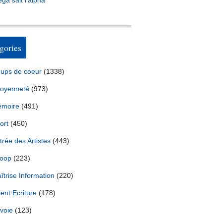
ga sait l’alpha
gories
ups de coeur
(1338)
toyenneté
(973)
moire
(491)
ort
(450)
trée des Artistes
(443)
oop
(223)
îtrise Information
(220)
lent Ecriture
(178)
voie
(123)