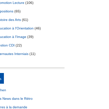
omotion Lecture
(106)
positions
(65)
stoire des Arts
(61)
ucation à l'Orientation
(46)
ucation à l'Image
(39)
stion CDI
(22)
ternautes Interniais
(11)
s
chen
s News dans le Rétro
vres à la demande