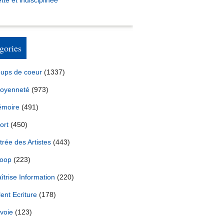
tte et indisciplinée *
gories
ups de coeur
(1337)
toyenneté
(973)
moire
(491)
ort
(450)
trée des Artistes
(443)
oop
(223)
îtrise Information
(220)
lent Ecriture
(178)
voie
(123)