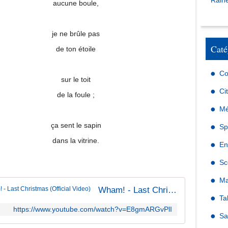
Raine
aucune boule,
je ne brûle pas
Caté
de ton étoile
Co
sur le toit
Ci
de la foule ;
Mé
ça sent le sapin
Sp
dans la vitrine.
En
Sc
Ma
Wham! - Last Christmas (Official Video)
Ta
https://www.youtube.com/watch?v=E8gmARGvPlI
Sa