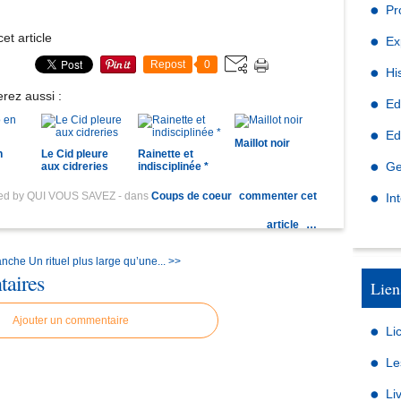
Pr
et article
Ex
Repost
0
Hi
rez aussi :
Ed
Ed
Maillot noir
n
Le Cid pleure
Rainette et
Ge
aux cidreries
indisciplinée *
hed by QUI VOUS SAVEZ
-
dans
Coups de coeur
commenter cet
In
article
…
anche
Un rituel plus large qu’une... >>
aires
Lien
Ajouter un commentaire
Li
Le
Li