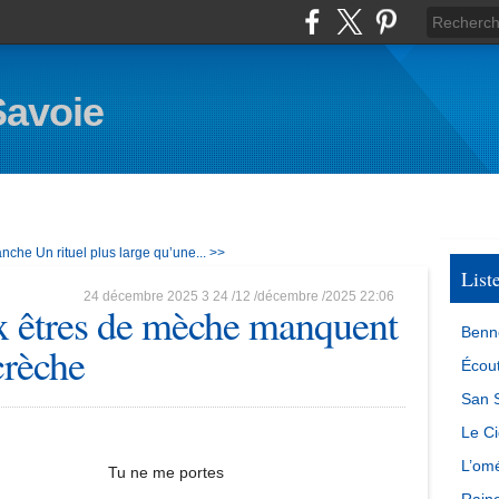
Savoie
anche
Un rituel plus large qu’une... >>
List
24 décembre 2025
3
24
/
12
/
décembre
/
2025
22:06
 êtres de mèche manquent
Benn
crèche
Écout
San S
Le Ci
L’omé
Tu ne me portes