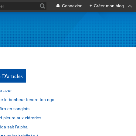
Connexion
+
Créer mon blog
e D'articles
e azur
e le bonheur fendre ton ego
iro en sanglots
d pleure aux cidreries
ga sait l’alpha