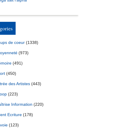
ga sait l’alpha
gories
ups de coeur
(1338)
toyenneté
(973)
moire
(491)
ort
(450)
trée des Artistes
(443)
oop
(223)
îtrise Information
(220)
lent Ecriture
(178)
voie
(123)