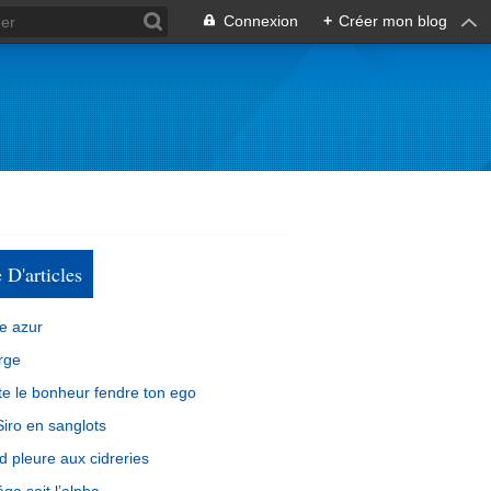
Connexion
+
Créer mon blog
e D'articles
e azur
rge
e le bonheur fendre ton ego
iro en sanglots
d pleure aux cidreries