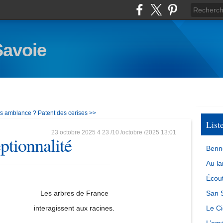
Savoie
ns amblance ?
Patent des cerises >>
List
23 octobre 2025
4
23
/
10
/
octobre
/
2025
13:01
ptionnalité
Benn
Au la
Écout
Les arbres de France
San S
interagissent aux racines.
Le Ci