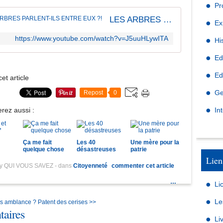
Pr
LES ARBRES PARLENT-ILS ENTRE EUX ?!
Ex
https://www.youtube.com/watch?v=J5uuHLywITA
Hi
Ed
Ed
et article
Ge
Repost
0
rez aussi :
In
Ça me fait
Les 40
Une mère pour la
quelque chose
désastreuses
patrie
Lien
by QUI VOUS SAVEZ
-
dans
Citoyenneté
commenter cet article
…
Li
Le
ns amblance ?
Patent des cerises >>
aires
Li