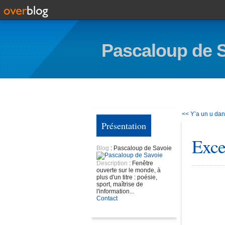
Pascaloup de 
<< Y’a un u da
Présentation
Exce
Blog
: Pascaloup de Savoie
Description
: Fenêtre
ouverte sur le monde, à
plus d'un titre : poésie,
sport, maîtrise de
l'information...
Contact