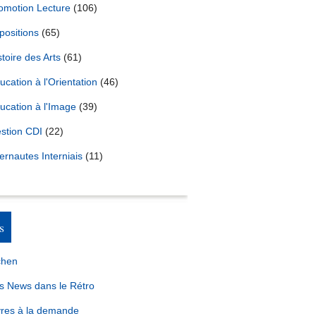
omotion Lecture
(106)
positions
(65)
stoire des Arts
(61)
ucation à l'Orientation
(46)
ucation à l'Image
(39)
stion CDI
(22)
ternautes Interniais
(11)
s
chen
s News dans le Rétro
vres à la demande