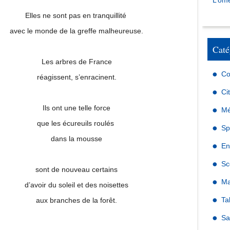
L’omé
Elles ne sont pas en tranquillité
avec le monde de la greffe malheureuse.
Caté
Les arbres de France
Co
réagissent, s’enracinent.
Ci
Ils ont une telle force
Mé
que les écureuils roulés
Sp
dans la mousse
En
Sc
sont de nouveau certains
Ma
d’avoir du soleil et des noisettes
Ta
aux branches de la forêt.
Sa