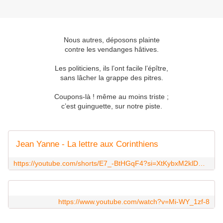
Nous autres, déposons plainte
contre les vendanges hâtives.
Les politiciens, ils l’ont facile l’épître,
sans lâcher la grappe des pitres.
Coupons-là ! même au moins triste ;
c’est guinguette, sur notre piste.
Jean Yanne - La lettre aux Corinthiens
https://youtube.com/shorts/E7_-BtHGqF4?si=XtKybxM2klDWTWGD
https://www.youtube.com/watch?v=Mi-WY_1zf-8