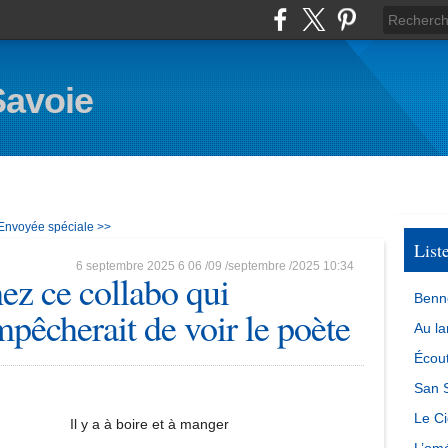
Savoie
Envoyée spéciale >>
List
6 septembre 2025
6
06
/
09
/
septembre
/
2025
10:34
ez ce collabo qui
Benn
pêcherait de voir le poète
Au la
Écout
San S
Le Ci
Il y a à boire et à manger