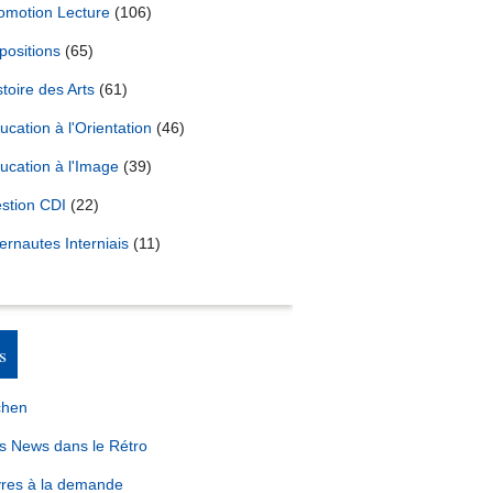
omotion Lecture
(106)
positions
(65)
stoire des Arts
(61)
ucation à l'Orientation
(46)
ucation à l'Image
(39)
stion CDI
(22)
ternautes Interniais
(11)
s
chen
s News dans le Rétro
vres à la demande