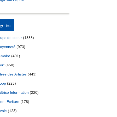
ga sait l’alpha
gories
ups de coeur
(1338)
toyenneté
(973)
moire
(491)
ort
(450)
trée des Artistes
(443)
oop
(223)
îtrise Information
(220)
lent Ecriture
(178)
voie
(123)