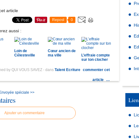
Pr
et article
Ex
Repost
0
Hi
rez aussi :
Ed
Ed
Loin de
Cœur ancien de
Célesteville
ma ville
L’effraie compte
Ge
sur ton clocher
In
shed by QUI VOUS SAVEZ
-
dans
Talent Ecriture
commenter cet
article
…
Envoyée spéciale >>
aires
Lien
Ajouter un commentaire
Li
Le
Li