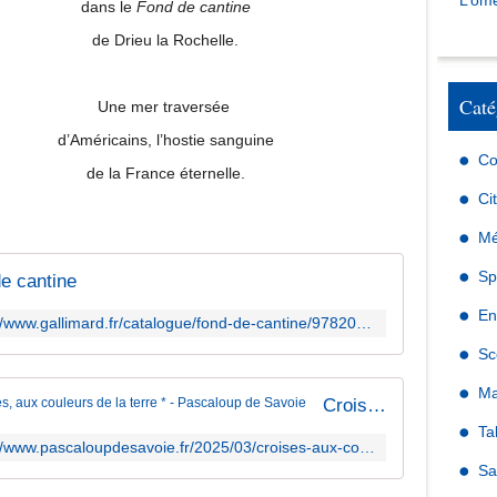
L’omé
dans le
Fond de cantine
de Drieu la Rochelle.
Caté
Une mer traversée
d’Américains, l’hostie sanguine
Co
de la France éternelle.
Ci
Mé
Sp
e cantine
En
https://www.gallimard.fr/catalogue/fond-de-cantine/9782070219858
Sc
Ma
Croisés, aux couleurs de la terre * - Pascaloup de Savoie
Ta
https://www.pascaloupdesavoie.fr/2025/03/croises-aux-couleurs-de-la-terre.html
Sa