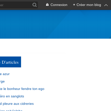
Connexion
+
Créer mon blog
e D'articles
e azur
rge
e le bonheur fendre ton ego
iro en sanglots
d pleure aux cidreries