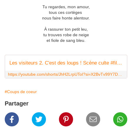
Tu regardes, mon amour,
tous ces cortèges
nous faire honte alentour.
À rassurer ton petit leu,
tu trouves robe de neige
et fiole de sang bleu.
Les visiteurs 2. C'est des loups ! Scène culte #film #humour #comique #Extrait
https://youtube.com/shorts/JhH2LrpUToI?si=X2BvTv99Y7DMIqA0
#Coups de coeur
Partager