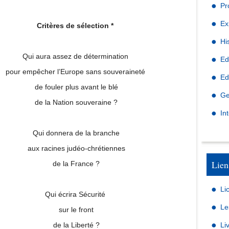
Pr
Ex
Critères de sélection *
Hi
Qui aura assez de détermination
Ed
pour empêcher l’Europe sans souveraineté
Ed
de fouler plus avant le blé
Ge
de la Nation souveraine ?
In
Qui donnera de la branche
aux racines judéo-chrétiennes
Lien
de la France ?
Li
Qui écrira Sécurité
Le
sur le front
de la Liberté ?
Li