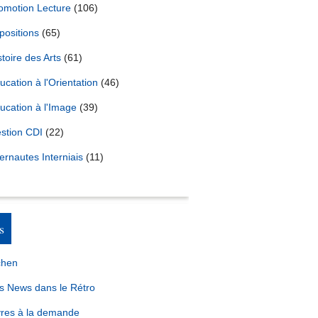
omotion Lecture
(106)
positions
(65)
stoire des Arts
(61)
ucation à l'Orientation
(46)
ucation à l'Image
(39)
stion CDI
(22)
ternautes Interniais
(11)
s
chen
s News dans le Rétro
vres à la demande