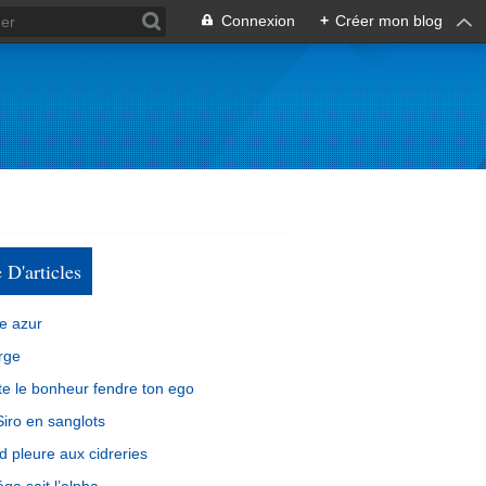
Connexion
+
Créer mon blog
e D'articles
e azur
rge
e le bonheur fendre ton ego
iro en sanglots
d pleure aux cidreries