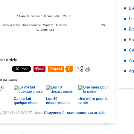
L'
* Dans le cratère : Reconquête, RN, LR.
Le
a fosse : Renaissance, Modem, Horizons, PS,
Bi
PC, Verts, LFI.
Fr
Ca
et article
Au
Repost
0
Ag
rez aussi :
Ça me fait
Les 40
Une mère pour la
quelque chose
désastreuses
patrie
by QUI VOUS SAVEZ
-
dans
Citoyenneté
commenter cet article
…