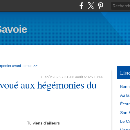
Savoie
rpenter avant la mue >>
List
31 août 2025
7
31
/
08
/
août
/
2025
13:44
 voué aux hégémonies du
Benn
Au la
Écout
San S
Le Ci
Tu viens d’ailleurs