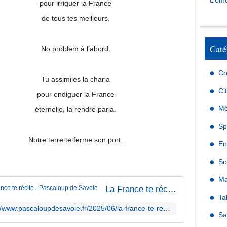
L’omé
pour irriguer la France
de tous tes meilleurs.
Caté
No problem à l’abord.
Co
Tu assimiles la charia
Ci
pour endiguer la France
Mé
éternelle, la rendre paria.
Sp
Notre terre te ferme son port.
En
Sc
Ma
La France te récite - Pascaloup de Savoie
Ta
https://www.pascaloupdesavoie.fr/2025/06/la-france-te-recite.html
Sa