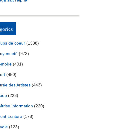
ga sait l’alpha
gories
ups de coeur
(1338)
toyenneté
(973)
moire
(491)
ort
(450)
trée des Artistes
(443)
oop
(223)
îtrise Information
(220)
lent Ecriture
(178)
voie
(123)