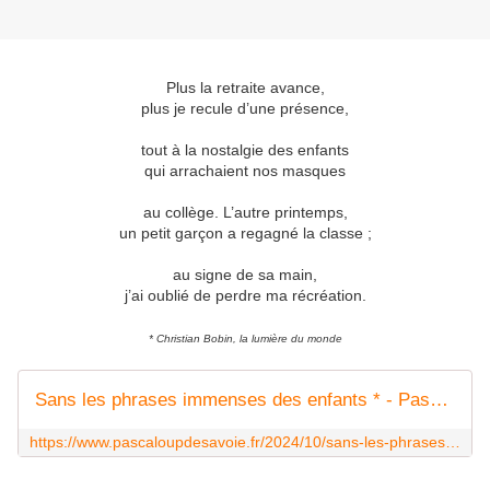
Plus la retraite avance,
plus je recule d’une présence,
tout à la nostalgie des enfants
qui arrachaient nos masques
au collège. L’autre printemps,
un petit garçon a regagné la classe ;
au signe de sa main,
j’ai oublié de perdre ma récréation.
* Christian Bobin, la lumière du monde
Sans les phrases immenses des enfants * - Pascaloup de Savoie
https://www.pascaloupdesavoie.fr/2024/10/sans-les-phrases-immenses-des-enfants.html