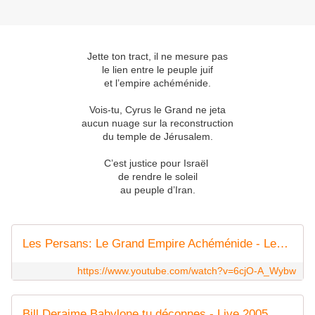
Jette ton tract, il ne mesure pas
le lien entre le peuple juif
et l’empire achéménide.
Vois-tu, Cyrus le Grand ne jeta
aucun nuage sur la reconstruction
du temple de Jérusalem.
C’est justice pour Israël
de rendre le soleil
au peuple d’Iran.
Les Persans: Le Grand Empire Achéménide - Les Grandes Civilisations - Histoire et Mythologie en BD
https://www.youtube.com/watch?v=6cjO-A_Wybw
Bill Deraime Babylone tu déconnes - Live 2005