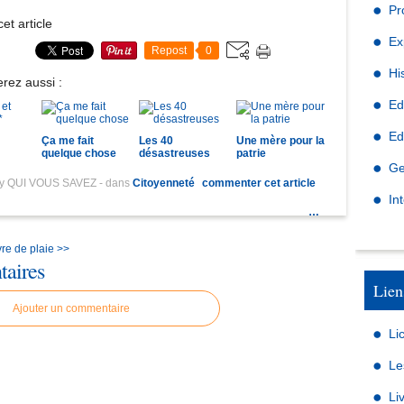
Pr
r
et article
,
Ex
e
Repost
0
n
Hi
rez aussi :
t
r
Ed
e
Ed
9
Ça me fait
Les 40
Une mère pour la
quelque chose
désastreuses
patrie
h
Ge
e
by QUI VOUS SAVEZ
-
dans
Citoyenneté
commenter cet article
t
In
9
…
h
3
re de plaie >>
aires
0
,
Lien
r
Ajouter un commentaire
e
Li
t
r
Le
o
u
Li