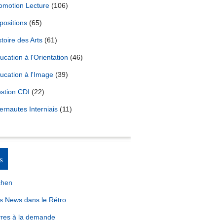
omotion Lecture
(106)
positions
(65)
stoire des Arts
(61)
ucation à l'Orientation
(46)
ucation à l'Image
(39)
stion CDI
(22)
ternautes Interniais
(11)
s
chen
s News dans le Rétro
vres à la demande