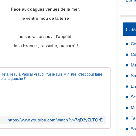
L’omé
Face aux dagues venues de la mer,
le ventre mou de la terre
Caté
ne saurait assouvir l’appétit
Co
de la France ; l’assiette, au carré !
Ci
Mé
Bruno Retai
Sp
C
En
h
Sc
a
q
Ma
u
e
Ta
https://www.youtube.com/watch?v=7gD3yZLTQrE
j
o
Sa
u