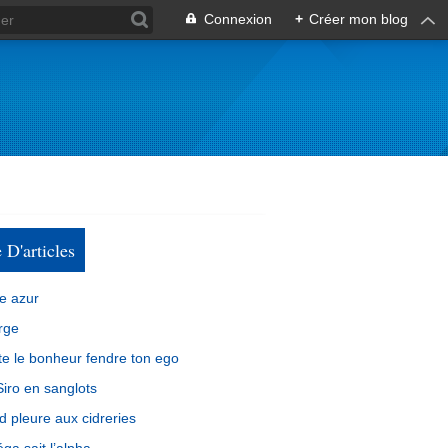
Connexion
+
Créer mon blog
e D'articles
e azur
rge
e le bonheur fendre ton ego
iro en sanglots
d pleure aux cidreries