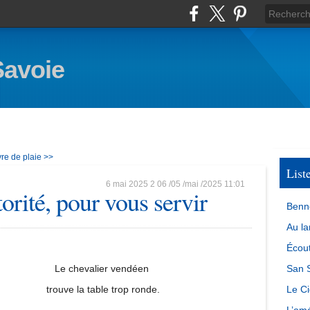
Savoie
re de plaie >>
List
6 mai 2025
2
06
/
05
/
mai
/
2025
11:01
orité, pour vous servir
Benn
Au la
Écout
Le chevalier vendéen
San S
trouve la table trop ronde.
Le Ci