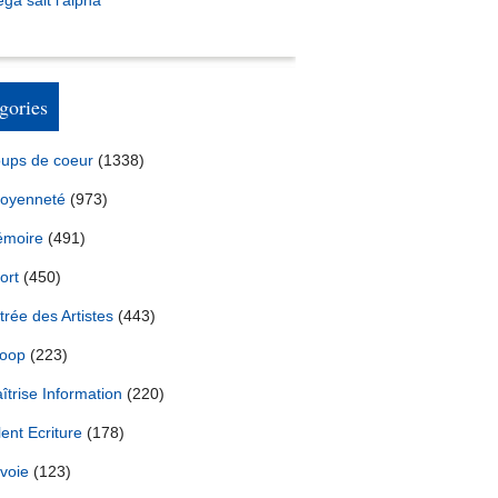
ga sait l’alpha
gories
ups de coeur
(1338)
toyenneté
(973)
moire
(491)
lleau à Pascal Praud : "Si je suis Ministre, c'est pour faire 
ort
(450)
trée des Artistes
(443)
oop
(223)
îtrise Information
(220)
lent Ecriture
(178)
voie
(123)