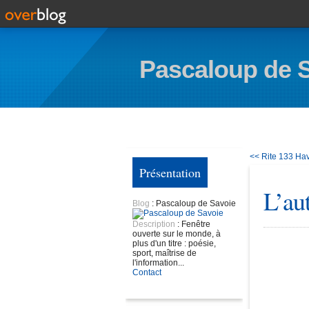
Pascaloup de 
<< Rite 133
Hav
Présentation
L’aut
Blog
: Pascaloup de Savoie
Description
: Fenêtre
ouverte sur le monde, à
plus d'un titre : poésie,
sport, maîtrise de
l'information...
Contact