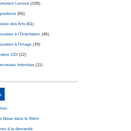
omotion Lecture
(106)
positions
(65)
stoire des Arts
(61)
ucation à l'Orientation
(46)
ucation à l'Image
(39)
stion CDI
(22)
ternautes Interniais
(11)
s
chen
s News dans le Rétro
vres à la demande