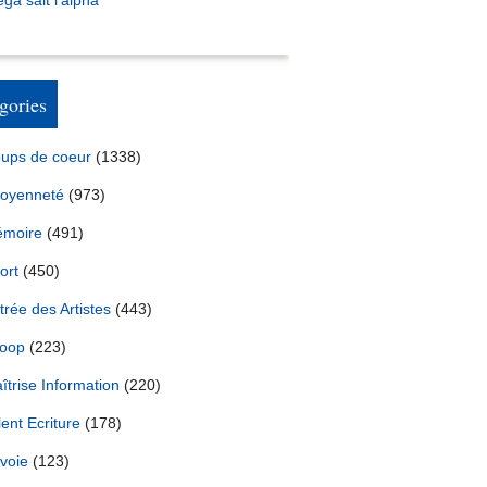
ga sait l’alpha
gories
ups de coeur
(1338)
toyenneté
(973)
moire
(491)
ort
(450)
trée des Artistes
(443)
oop
(223)
îtrise Information
(220)
lent Ecriture
(178)
voie
(123)