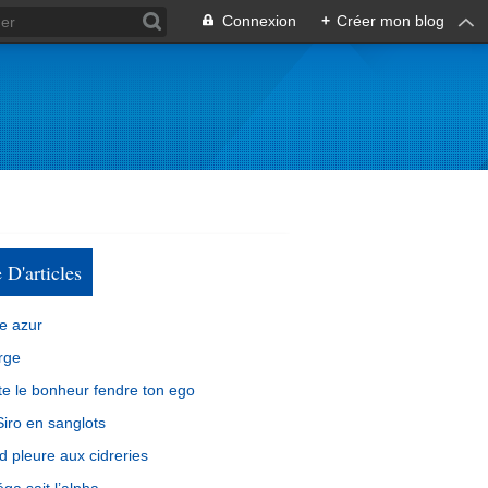
Connexion
+
Créer mon blog
e D'articles
e azur
rge
e le bonheur fendre ton ego
iro en sanglots
d pleure aux cidreries