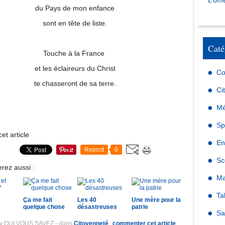
L’omé
du Pays de mon enfance
sont en tête de liste.
Caté
Touche à la France
et les éclaireurs du Christ
Co
te chasseront de sa terre.
Ci
Mé
Sp
et article
En
Repost
0
Sc
rez aussi :
Ma
Ta
Ça me fait
Les 40
Une mère pour la
quelque chose
désastreuses
patrie
Sa
by QUI VOUS SAVEZ
-
dans
Citoyenneté
commenter cet article