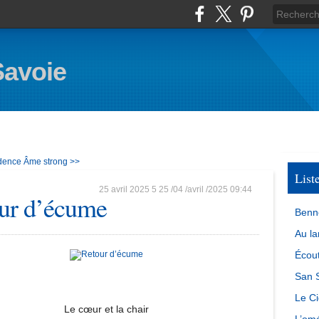
Savoie
idence
Âme strong >>
List
25 avril 2025
5
25
/
04
/
avril
/
2025
09:44
ur d’écume
Benn
Au la
Écout
San S
Le Ci
Le cœur et la chair