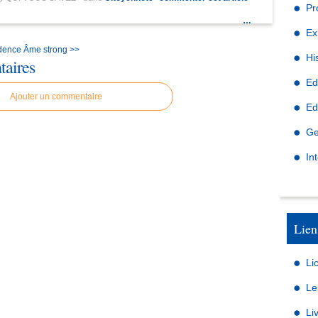
Pr
…
Ex
idence
Âme strong >>
Hi
aires
Ed
Ajouter un commentaire
Ed
Ge
In
Lien
Li
Le
Li