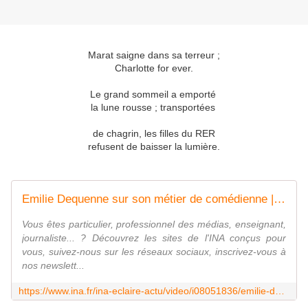
Marat saigne dans sa terreur ;
Charlotte for ever.
Le grand sommeil a emporté
la lune rousse ; transportées
de chagrin, les filles du RER
refusent de baisser la lumière.
Emilie Dequenne sur son métier de comédienne | INA
Vous êtes particulier, professionnel des médias, enseignant,
journaliste... ? Découvrez les sites de l'INA conçus pour
vous, suivez-nous sur les réseaux sociaux, inscrivez-vous à
nos newslett...
https://www.ina.fr/ina-eclaire-actu/video/i08051836/emilie-dequenne-sur-son-metier-de-comedienne