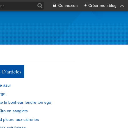
Connexion
+
Créer mon blog
e D'articles
e azur
rge
e le bonheur fendre ton ego
iro en sanglots
d pleure aux cidreries