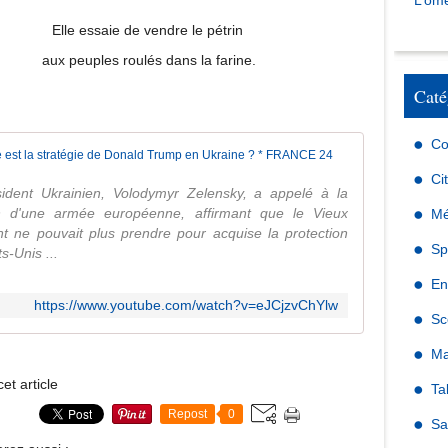
L’omé
Elle essaie de vendre le pétrin
aux peuples roulés dans la farine.
Caté
Co
Quelle est l
Ci
ident Ukrainien, Volodymyr Zelensky, a appelé à la
on d'une armée européenne, affirmant que le Vieux
Mé
nt ne pouvait plus prendre pour acquise la protection
Sp
s-Unis ...
En
https://www.youtube.com/watch?v=eJCjzvChYlw
Sc
Ma
et article
Ta
Repost
0
Sa