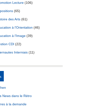
omotion Lecture
(106)
positions
(65)
stoire des Arts
(61)
ucation à l'Orientation
(46)
ucation à l'Image
(39)
stion CDI
(22)
ternautes Interniais
(11)
s
chen
s News dans le Rétro
vres à la demande