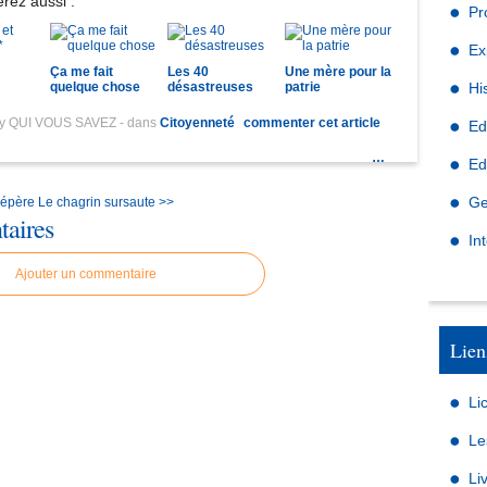
rez aussi :
Pr
Ex
Ça me fait
Les 40
Une mère pour la
quelque chose
désastreuses
patrie
Hi
by QUI VOUS SAVEZ
-
dans
Citoyenneté
commenter cet article
Ed
…
Ed
Ge
 pépère
Le chagrin sursaute >>
aires
In
Ajouter un commentaire
Lien
Li
Le
Li