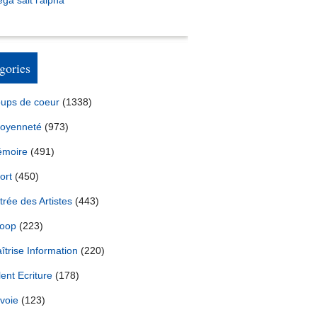
ga sait l’alpha
gories
ups de coeur
(1338)
a stratégie de Donald Trump en Ukraine ? * FRANCE 24
toyenneté
(973)
moire
(491)
ort
(450)
trée des Artistes
(443)
oop
(223)
îtrise Information
(220)
lent Ecriture
(178)
voie
(123)