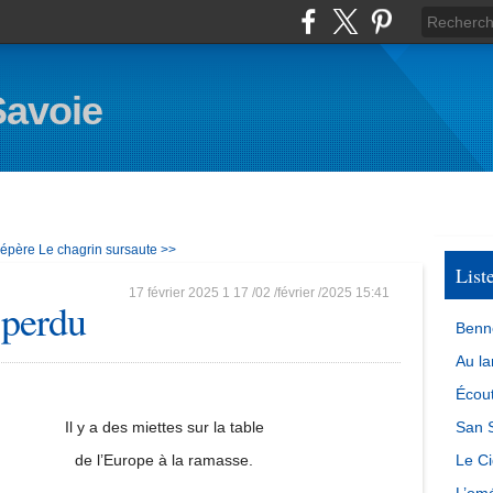
Savoie
 pépère
Le chagrin sursaute >>
List
17 février 2025
1
17
/
02
/
février
/
2025
15:41
 perdu
Benn
Au la
Écout
Il y a des miettes sur la table
San S
de l’Europe à la ramasse.
Le Ci