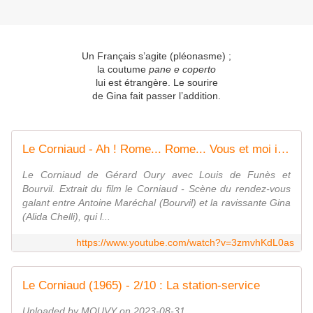
Un Français s’agite (pléonasme) ;
la coutume
pane e coperto
lui est étrangère. Le sourire
de Gina fait passer l’addition.
Le Corniaud - Ah ! Rome... Rome... Vous et moi ici...
Le Corniaud de Gérard Oury avec Louis de Funès et
Bourvil. Extrait du film le Corniaud - Scène du rendez-vous
galant entre Antoine Maréchal (Bourvil) et la ravissante Gina
(Alida Chelli), qui l...
https://www.youtube.com/watch?v=3zmvhKdL0as
Le Corniaud (1965) - 2/10 : La station-service
Uploaded by MOUVY on 2023-08-31.