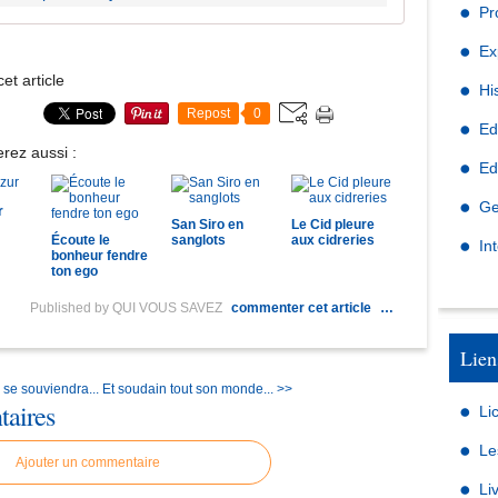
Pr
Ex
et article
Hi
Repost
0
Ed
rez aussi :
Ed
Ge
r
San Siro en
Le Cid pleure
Écoute le
sanglots
aux cidreries
In
bonheur fendre
ton ego
Published by QUI VOUS SAVEZ
commenter cet article
…
Lien
 se souviendra...
Et soudain tout son monde... >>
aires
Li
Le
Ajouter un commentaire
Li