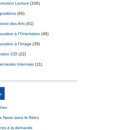
omotion Lecture
(106)
positions
(65)
stoire des Arts
(61)
ucation à l'Orientation
(46)
ucation à l'Image
(39)
stion CDI
(22)
ternautes Interniais
(11)
s
chen
s News dans le Rétro
vres à la demande