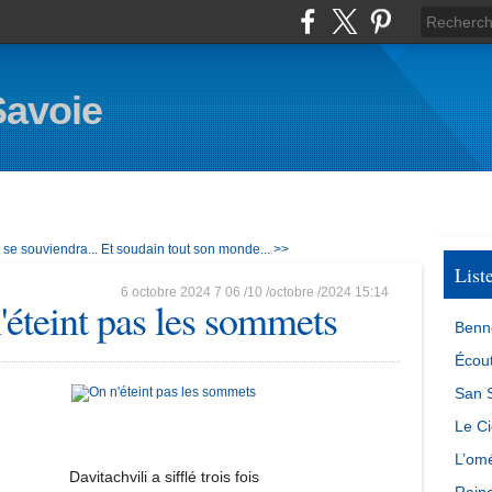
Savoie
 se souviendra...
Et soudain tout son monde... >>
List
6 octobre 2024
7
06
/
10
/
octobre
/
2024
15:14
'éteint pas les sommets
Benn
Écout
San S
Le Ci
L’omé
Davitachvili a sifflé trois fois