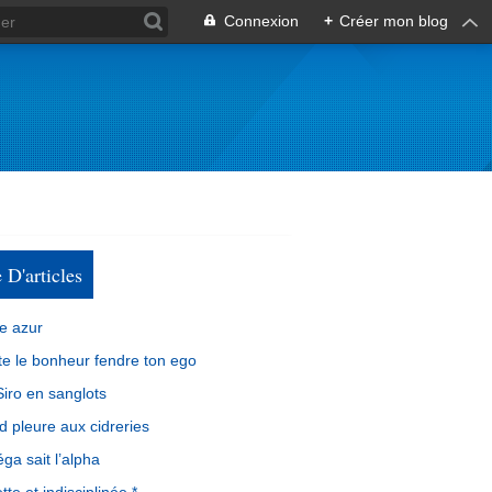
Connexion
+
Créer mon blog
e D'articles
e azur
e le bonheur fendre ton ego
iro en sanglots
d pleure aux cidreries
ga sait l’alpha