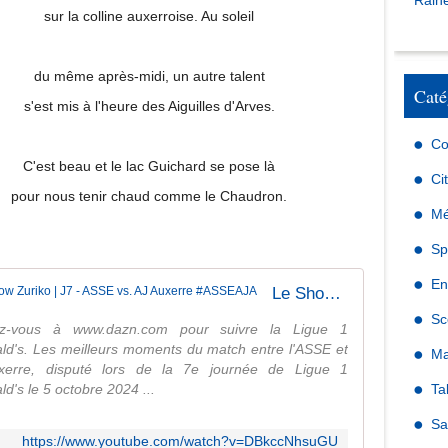
Raine
sur la colline auxerroise. Au soleil
du même après-midi, un autre talent
Caté
s'est mis à l'heure des Aiguilles d'Arves.
Co
C'est beau et le lac Guichard se pose là
Ci
pour nous tenir chaud comme le Chaudron.
Mé
Sp
En
Le Show Zuriko | J7 - ASSE vs. AJ Auxerre #ASSEAJA
Sc
z-vous à www.dazn.com pour suivre la Ligue 1
d's. Les meilleurs moments du match entre l'ASSE et
Ma
uxerre, disputé lors de la 7e journée de Ligue 1
d's le 5 octobre 2024 ...
Ta
Sa
https://www.youtube.com/watch?v=DBkccNhsuGU