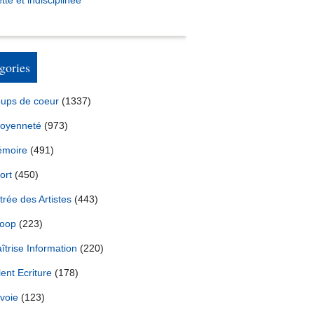
tte et indisciplinée *
gories
ups de coeur
(1337)
toyenneté
(973)
moire
(491)
ort
(450)
trée des Artistes
(443)
oop
(223)
îtrise Information
(220)
lent Ecriture
(178)
voie
(123)