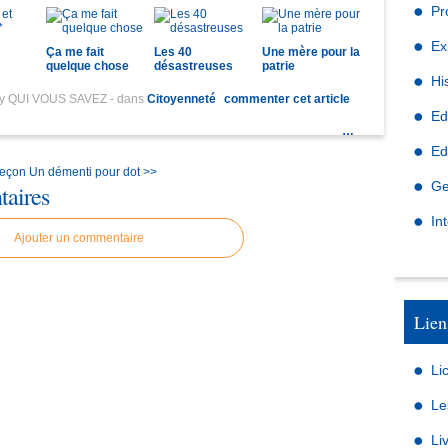
Pr
Ex
Ça me fait
Les 40
Une mère pour la
quelque chose
désastreuses
patrie
Hi
by QUI VOUS SAVEZ
-
dans
Citoyenneté
commenter cet article
Ed
…
Ed
 leçon
Un démenti pour dot >>
Ge
aires
In
Ajouter un commentaire
Lien
Li
Le
Li