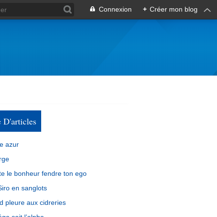
Connexion
+
Créer mon blog
e D'articles
e azur
rge
e le bonheur fendre ton ego
iro en sanglots
d pleure aux cidreries