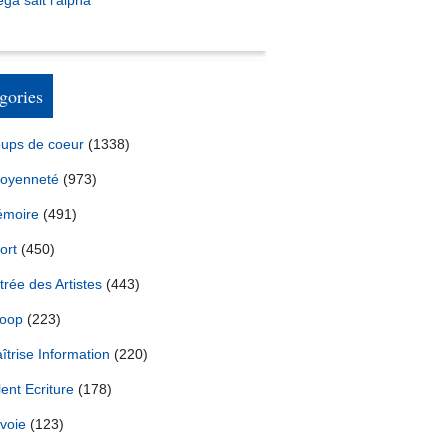
ga sait l’alpha
gories
ups de coeur
(1338)
toyenneté
(973)
moire
(491)
ort
(450)
trée des Artistes
(443)
oop
(223)
îtrise Information
(220)
lent Ecriture
(178)
voie
(123)