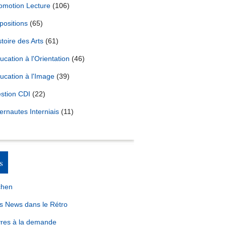
omotion Lecture
(106)
positions
(65)
stoire des Arts
(61)
ucation à l'Orientation
(46)
ucation à l'Image
(39)
stion CDI
(22)
ternautes Interniais
(11)
s
chen
s News dans le Rétro
vres à la demande