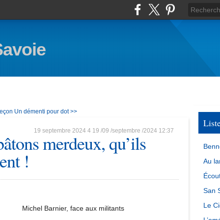
Savoie
 leçon
Un démenti pour dot >>
List
19 septembre 2024
4
19
/
09
/
septembre
/
2024
12:37
bâtons merdeux, qu’ils
Benn
ent !
Au la
Écout
San S
Le Ci
Michel Barnier, face aux militants