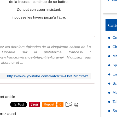
L’omé
de la frousse, continue de se battre.
De tout son cœur insistant,
il pousse les hivers jusqu’à l’âtre.
Caté
Co
ez les derniers épisodes de la cinquième saison de La
Ci
e Librairie sur la plateforme france.tv :
Mé
www.france.tv/france-5/la-p-tite-librairie/ N'oubliez pas
 abonner et ...
Sp
En
https://www.youtube.com/watch?v=LkvfJMcYxMY
Sc
Ma
et article
Ta
Repost
0
Sa
rez aussi :