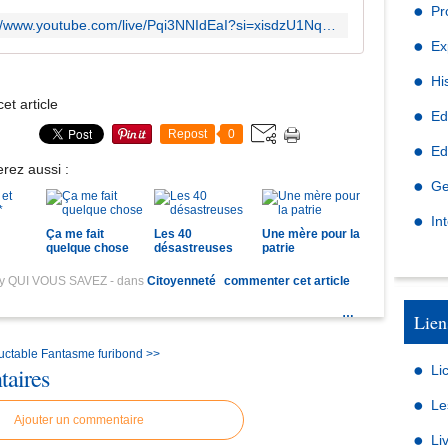
Pr
https://www.youtube.com/live/Pqi3NNIdEaI?si=xisdzU1NqvMefhAs
Ex
Hi
et article
Ed
Repost
0
Ed
rez aussi :
Ge
In
Ça me fait
Les 40
Une mère pour la
quelque chose
désastreuses
patrie
by QUI VOUS SAVEZ
-
dans
Citoyenneté
commenter cet article
…
Lien
luctable
Fantasme furibond >>
aires
Li
Le
Ajouter un commentaire
Li