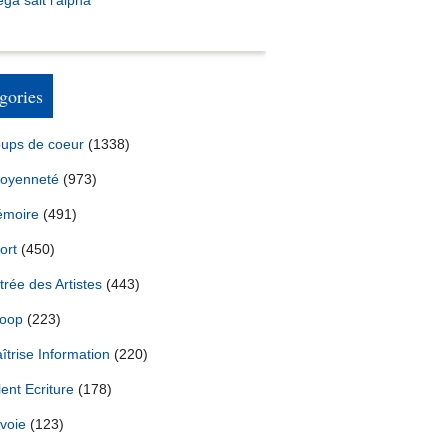
ga sait l’alpha
gories
ups de coeur
(1338)
toyenneté
(973)
moire
(491)
ort
(450)
trée des Artistes
(443)
oop
(223)
îtrise Information
(220)
lent Ecriture
(178)
voie
(123)
ébat entre Gabriel Attal, Jordan Bardella et Manuel Bompard