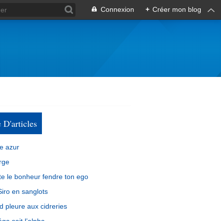
Connexion
+
Créer mon blog
e D'articles
e azur
rge
e le bonheur fendre ton ego
iro en sanglots
d pleure aux cidreries