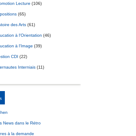
omotion Lecture
(106)
positions
(65)
stoire des Arts
(61)
ucation à l'Orientation
(46)
ucation à l'Image
(39)
stion CDI
(22)
ternautes Interniais
(11)
s
chen
s News dans le Rétro
vres à la demande