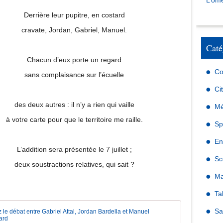
L’omé
Derrière leur pupitre, en costard
cravate, Jordan, Gabriel, Manuel.
Caté
Chacun d’eux porte un regard
Co
sans complaisance sur l’écuelle
Ci
des deux autres : il n’y a rien qui vaille
Mé
à votre carte pour que le territoire me raille.
Sp
En
L’addition sera présentée le 7 juillet ;
Sc
deux soustractions relatives, qui sait ?
Ma
Ta
Sa
Suivez le d