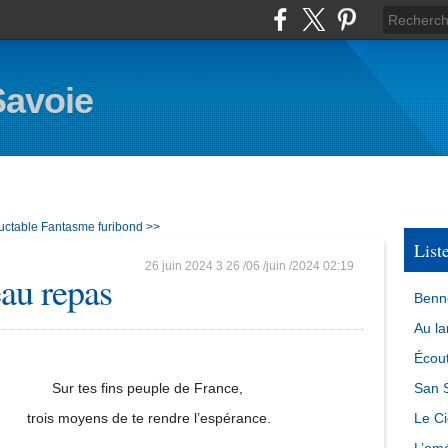
Savoie
luctable
Fantasme furibond >>
List
26 juin 2024
3
26
/
06
/
juin
/
2024
02:19
eau repas
Benn
Au la
Écout
Sur tes fins peuple de France,
San S
trois moyens de te rendre l’espérance.
Le Ci