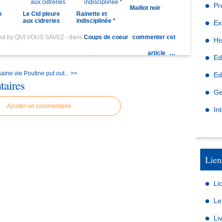
Pr
Maillot noir
n
Le Cid pleure
Rainette et
aux cidreries
indisciplinée *
Ex
hed by QUI VOUS SAVEZ
-
dans
Coups de coeur
commenter cet
Hi
article
…
Ed
saine vie
Poutine put out... >>
Ed
aires
Ge
Ajouter un commentaire
In
Lien
Li
Le
Li