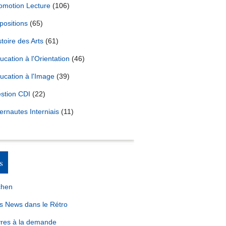
omotion Lecture
(106)
positions
(65)
stoire des Arts
(61)
ucation à l'Orientation
(46)
ucation à l'Image
(39)
stion CDI
(22)
ternautes Interniais
(11)
s
chen
s News dans le Rétro
vres à la demande