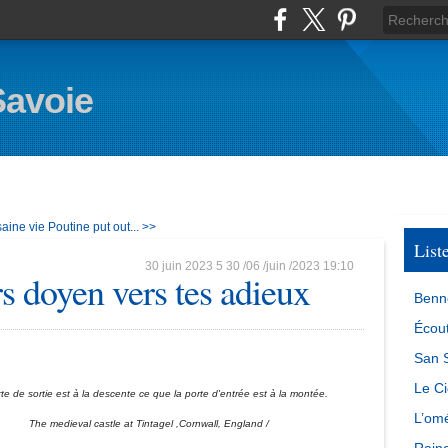
Savoie
saine vie
Poutine put out... >>
List
30 juin 2023
5
30
/
06
/
juin
/
2023
19:10
s doyen vers tes adieux
Benn
Écout
San S
Le Ci
te de sortie est à la descente ce que la porte d'entrée est à la montée.
L’omé
The medieval castle at Tintagel ,Cornwall, England /