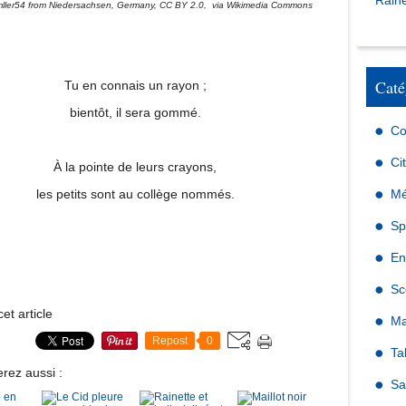
Raine
mller54 from Niedersachsen, Germany, CC BY 2.0,
via Wikimedia Commons
Caté
Tu en connais un rayon ;
bientôt, il sera gommé.
Co
Ci
À la pointe de leurs crayons,
les petits sont au collège nommés.
Mé
Sp
En
Sc
et article
Ma
Repost
0
Ta
rez aussi :
Sa