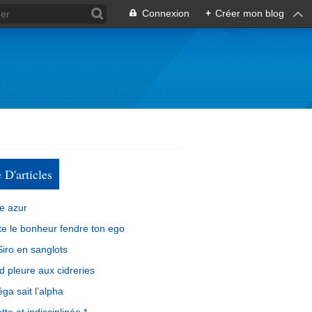
Connexion
+
Créer mon blog
e D'articles
e azur
e le bonheur fendre ton ego
iro en sanglots
d pleure aux cidreries
ga sait l’alpha