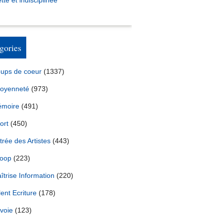
tte et indisciplinée *
gories
ups de coeur
(1337)
toyenneté
(973)
moire
(491)
ort
(450)
trée des Artistes
(443)
oop
(223)
îtrise Information
(220)
lent Ecriture
(178)
voie
(123)