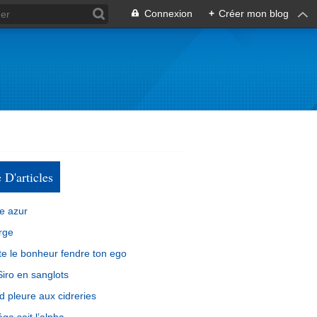
Connexion
+
Créer mon blog
e D'articles
e azur
rge
e le bonheur fendre ton ego
iro en sanglots
d pleure aux cidreries