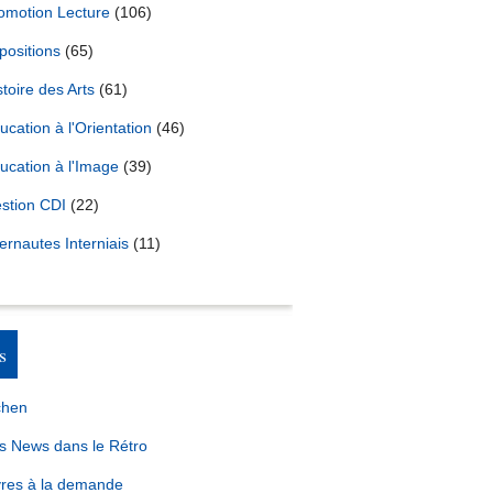
omotion Lecture
(106)
positions
(65)
stoire des Arts
(61)
ucation à l'Orientation
(46)
ucation à l'Image
(39)
stion CDI
(22)
ternautes Interniais
(11)
s
chen
s News dans le Rétro
vres à la demande