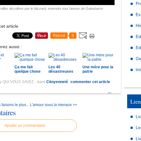
Pr
eilles décollées par le blizzard, entendre tout l'amour de Gainsbarre
Ex
Hi
et article
Repost
0
Ed
rez aussi :
Ed
Ge
Ça me fait
Les 40
Une mère pour la
In
quelque chose
désastreuses
patrie
by QUI VOUS SAVEZ
-
dans
Citoyenneté
commenter cet article
…
Lien
faisons le plus...
L'amour sous la menace >>
aires
Li
Ajouter un commentaire
Le
Li