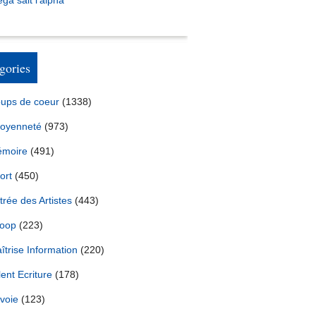
ga sait l’alpha
gories
ups de coeur
(1338)
toyenneté
(973)
moire
(491)
ort
(450)
trée des Artistes
(443)
oop
(223)
îtrise Information
(220)
lent Ecriture
(178)
voie
(123)