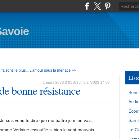
Savoie
faisons le plus...
L'amour sous la menace >>
List
1 mars 2023
3
01
/
03
/
mars
/
2023
14:07
de bonne résistance
Benn
Au la
Écout
Je suis venu te dire que me battre je m'en vais,
San S
omme Verlaine essouffle si bien le vent mauvais.
Le Ci