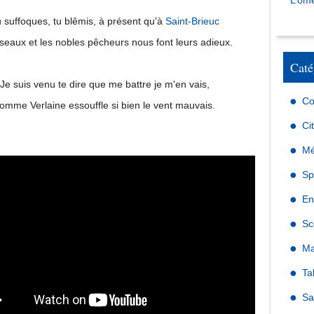
L’omé
 suffoques, tu blêmis, à présent qu'à
Saint-Brieuc
iseaux et les nobles pêcheurs nous font leurs adieux.
Caté
Je suis venu te dire que me battre je m'en vais,
Co
omme Verlaine essouffle si bien le vent mauvais.
Ci
Mé
Sp
En
Sc
Ma
Ta
Sa