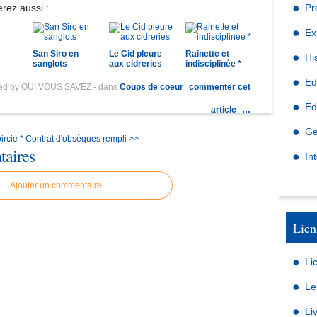
rez aussi :
Pr
Ex
San Siro en
Le Cid pleure
Rainette et
Hi
sanglots
aux cidreries
indisciplinée *
Ed
hed by QUI VOUS SAVEZ
-
dans
Coups de coeur
commenter cet
Ed
article
…
Ge
rcie *
Contrat d'obsèques rempli >>
aires
In
Ajouter un commentaire
Lien
Li
Le
Li