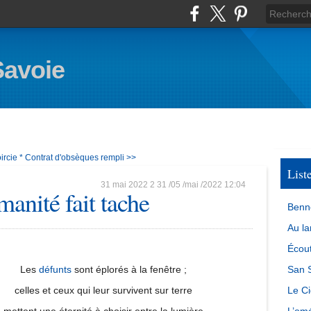
Savoie
rcie *
Contrat d'obsèques rempli >>
List
31 mai 2022
2
31
/
05
/
mai
/
2022
12:04
manité fait tache
Benn
Au la
Écout
Les
défunts
sont éplorés à la fenêtre ;
San S
celles et ceux qui leur survivent sur terre
Le Ci