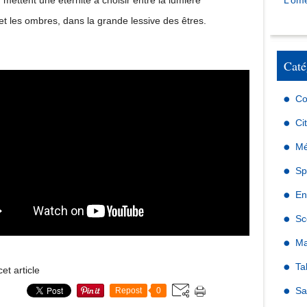
mettent une éternité à choisir entre la lumière
L’omé
et les ombres, dans la grande lessive des êtres.
Caté
Co
Ci
Mé
Sp
En
Sc
Ma
Ta
et article
Sa
Repost
0