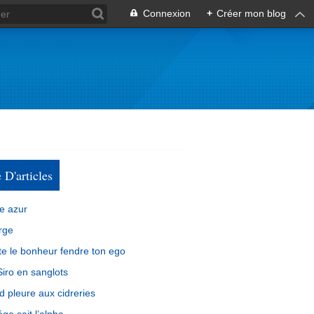
Connexion
+
Créer mon blog
e D'articles
e azur
rge
e le bonheur fendre ton ego
iro en sanglots
d pleure aux cidreries