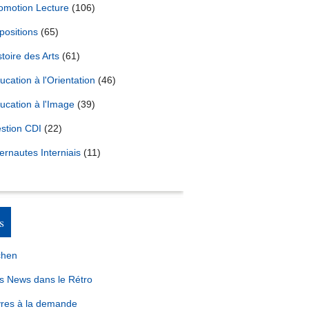
omotion Lecture
(106)
positions
(65)
stoire des Arts
(61)
ucation à l'Orientation
(46)
ucation à l'Image
(39)
stion CDI
(22)
ternautes Interniais
(11)
s
chen
s News dans le Rétro
vres à la demande