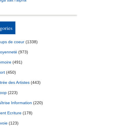
ga sait l’alpha
gories
ups de coeur
(1338)
toyenneté
(973)
moire
(491)
ort
(450)
trée des Artistes
(443)
oop
(223)
îtrise Information
(220)
lent Ecriture
(178)
voie
(123)