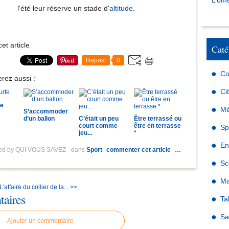
L’omé
l'été leur réserve un stade d'
altitude
.
et article
Caté
Repost
0
Co
rez aussi :
Ci
te
Mé
S’accommoder
d’un ballon
C’était un peu
Être terrassé ou
court comme
être en terrasse
Sp
jeu...
*
En
hed by QUI VOUS SAVEZ
-
dans
Sport
commenter cet article
…
Sc
Ma
L'affaire du collier de la... >>
aires
Ta
Sa
Ajouter un commentaire