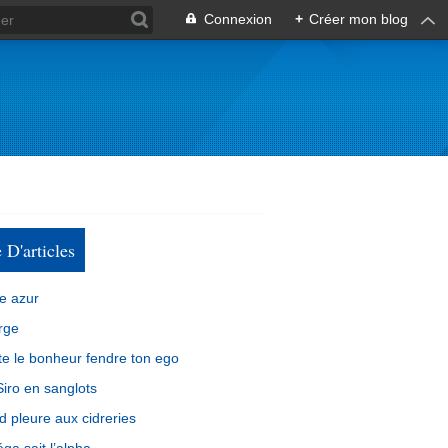
Connexion
+
Créer mon blog
e D'articles
e azur
rge
e le bonheur fendre ton ego
iro en sanglots
d pleure aux cidreries