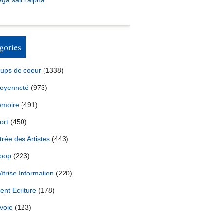
ga sait l’alpha
gories
ups de coeur
(1338)
toyenneté
(973)
moire
(491)
ort
(450)
trée des Artistes
(443)
oop
(223)
îtrise Information
(220)
lent Ecriture
(178)
voie
(123)