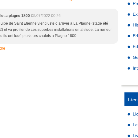
Pr
Ex
let a plagne 1800
05/07/2022 00:26
uipe de Saint Etienne vient juste d arriver a La Plagne (stage été
Hi
) et va profiter de ces superbes installations en altitude. La rumeur
Ed
qu ils ont loué plusieurs chalets a Plagne 1800.
Ed
dre
Ge
In
Lien
Li
Le
Li