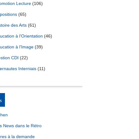
omotion Lecture
(106)
positions
(65)
stoire des Arts
(61)
ucation à l'Orientation
(46)
ucation à l'Image
(39)
stion CDI
(22)
ternautes Interniais
(11)
s
chen
s News dans le Rétro
vres à la demande