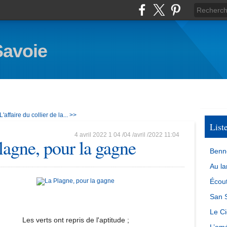
Savoie
L'affaire du collier de la... >>
List
4 avril 2022
1
04
/
04
/
avril
/
2022
11:04
lagne, pour la gagne
Benn
Au la
Écout
San S
Le Ci
Les verts ont repris de l'aptitude ;