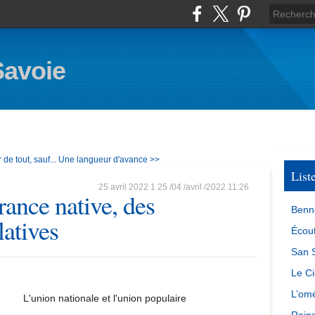
Savoie
de tout, sauf...
Une langueur d'avance >>
List
25 avril 2022
1
25
/
04
/
avril
/
2022
11:26
rance native, des
Benn
latives
Écout
San S
Le Ci
L’omé
L'union nationale et l'union populaire