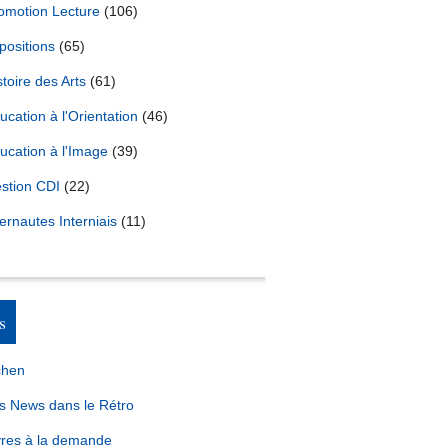
omotion Lecture
(106)
positions
(65)
stoire des Arts
(61)
ucation à l'Orientation
(46)
ucation à l'Image
(39)
stion CDI
(22)
ternautes Interniais
(11)
s
chen
s News dans le Rétro
vres à la demande