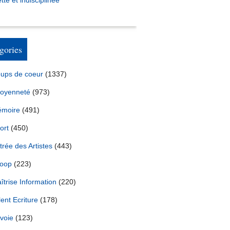
tte et indisciplinée *
gories
ups de coeur
(1337)
toyenneté
(973)
moire
(491)
ort
(450)
trée des Artistes
(443)
oop
(223)
îtrise Information
(220)
lent Ecriture
(178)
voie
(123)