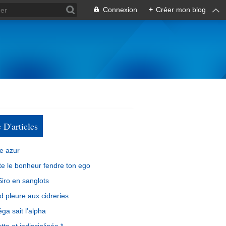
Connexion
+
Créer mon blog
e D'articles
e azur
e le bonheur fendre ton ego
iro en sanglots
d pleure aux cidreries
ga sait l’alpha