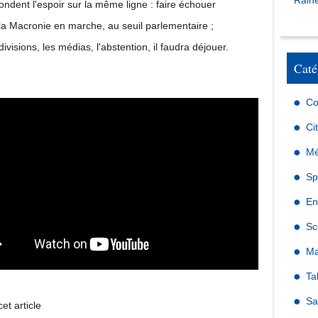
Raine
fondent l'espoir sur la même ligne : faire échouer
la Macronie en marche, au seuil parlementaire ;
divisions, les médias, l'abstention, il faudra déjouer.
Caté
Co
Ci
Mé
Sp
En
Sc
Ma
Ta
Sa
et article