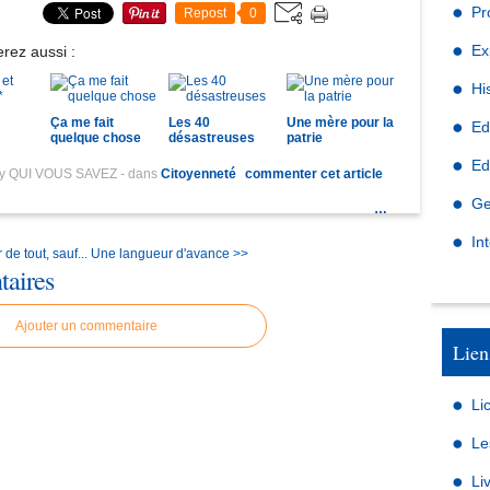
Pr
Repost
0
Ex
rez aussi :
Hi
Ça me fait
Les 40
Une mère pour la
Ed
quelque chose
désastreuses
patrie
Ed
by QUI VOUS SAVEZ
-
dans
Citoyenneté
commenter cet article
Ge
…
In
de tout, sauf...
Une langueur d'avance >>
aires
Ajouter un commentaire
Lien
Li
Le
Li