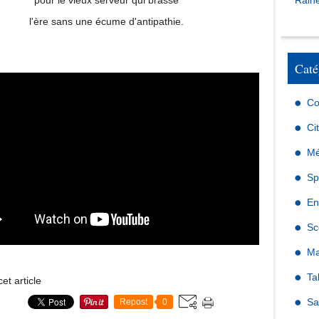
pour le vieux serveur qui brasse
Raine
l'ère sans une écume d'antipathie.
Caté
Co
Ci
Mé
Sp
En
Sc
Ma
Ta
et article
Sa
Repost
0