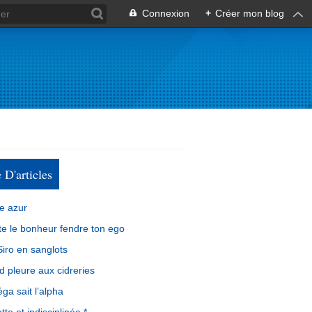
Connexion
+
Créer mon blog
e D'articles
e azur
e le bonheur fendre ton ego
iro en sanglots
d pleure aux cidreries
ga sait l’alpha