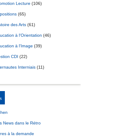
omotion Lecture
(106)
positions
(65)
stoire des Arts
(61)
ucation à l'Orientation
(46)
ucation à l'Image
(39)
stion CDI
(22)
ternautes Interniais
(11)
s
chen
s News dans le Rétro
vres à la demande