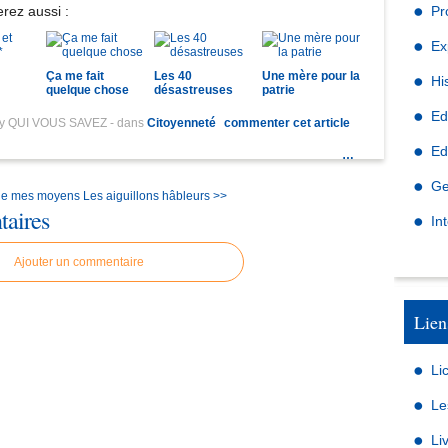
rez aussi :
Pr
Ex
Ça me fait
Les 40
Une mère pour la
Hi
quelque chose
désastreuses
patrie
Ed
by QUI VOUS SAVEZ
-
dans
Citoyenneté
commenter cet article
Ed
…
Ge
ifie mes moyens
Les aiguillons hâbleurs >>
aires
In
Ajouter un commentaire
Lien
Li
Le
Li