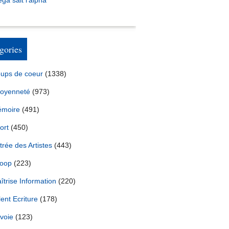
ga sait l’alpha
gories
ups de coeur
(1338)
toyenneté
(973)
moire
(491)
ort
(450)
trée des Artistes
(443)
oop
(223)
îtrise Information
(220)
lent Ecriture
(178)
voie
(123)