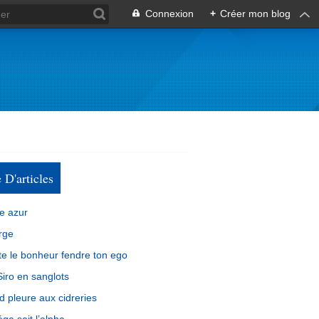
Connexion
+
Créer mon blog
e D'articles
e azur
rge
e le bonheur fendre ton ego
iro en sanglots
d pleure aux cidreries