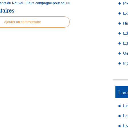
Pr
ants du Nouvel...
Faire campagne pour soi >>
aires
Ex
Ajouter un commentaire
Hi
Ed
Ed
Ge
In
Lien
Li
Le
Li