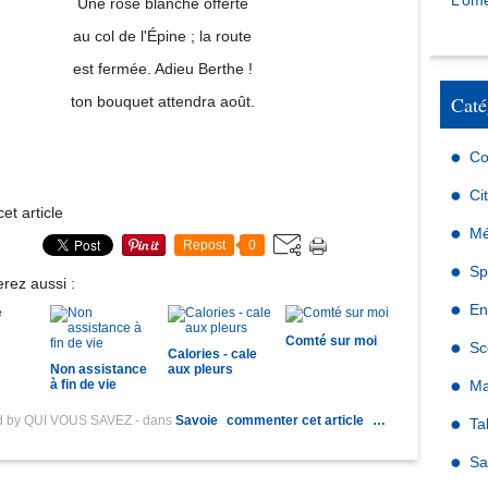
L’omé
Une rose blanche offerte
au col de l'Épine ; la route
est fermée. Adieu Berthe !
Caté
ton bouquet attendra août.
Co
Ci
et article
Mé
Repost
0
Sp
rez aussi :
En
Comté sur moi
Sc
Calories - cale
Non assistance
aux pleurs
à fin de vie
Ma
d by QUI VOUS SAVEZ
-
dans
Savoie
commenter cet article
…
Ta
Sa