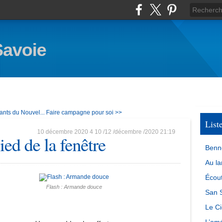
Savoie
ants du Nouvel...
Faire campagne pour soi >>
List
10 décembre 2020
4
10
/
12
/
décembre
/
2020
21:19
ied de la fenêtre
Benn
Au la
Écout
Flash : Armande douce
San S
Le Ci