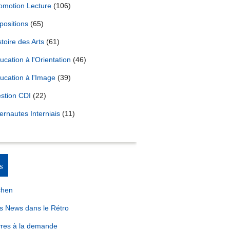
omotion Lecture
(106)
positions
(65)
stoire des Arts
(61)
ucation à l'Orientation
(46)
ucation à l'Image
(39)
stion CDI
(22)
ternautes Interniais
(11)
s
chen
s News dans le Rétro
vres à la demande