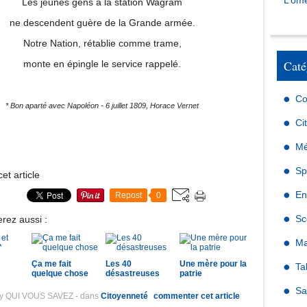
L’omé
Les jeunes gens à la station Wagram
ne descendent guère de la Grande armée.
Notre Nation, rétablie comme trame,
Caté
monte en épingle le service rappelé.
Co
* Bon aparté avec Napoléon - 6 juillet 1809, Horace Vernet
Ci
Mé
Sp
et article
En
Repost
0
Sc
rez aussi :
Ma
Ça me fait
Les 40
Une mère pour la
Ta
quelque chose
désastreuses
patrie
Sa
by QUI VOUS SAVEZ
-
dans
Citoyenneté
commenter cet article