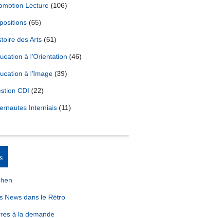
omotion Lecture
(106)
positions
(65)
stoire des Arts
(61)
ucation à l'Orientation
(46)
ucation à l'Image
(39)
stion CDI
(22)
ternautes Interniais
(11)
s
chen
s News dans le Rétro
vres à la demande