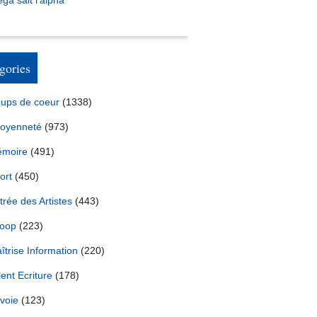
ga sait l’alpha
gories
ups de coeur
(1338)
toyenneté
(973)
moire
(491)
ort
(450)
trée des Artistes
(443)
oop
(223)
îtrise Information
(220)
lent Ecriture
(178)
voie
(123)