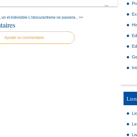
Pr
…
Ex
un et indivisible
L'obscurantisme ne passera... >>
aires
Hi
Ed
Ajouter un commentaire
Ed
Ge
In
Lien
Li
Le
Li