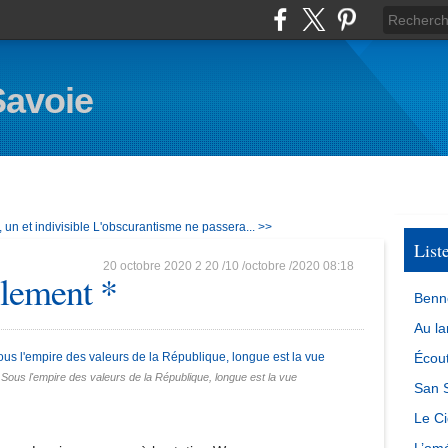
Savoie
un et indivisible
L'obscurantisme ne passera... >>
List
20 octobre 2020
2
20
/
10
/
octobre
/
2020
08:18
lement *
Benn
Au la
Écout
Sous l'empire des valeurs de la République, longue est la vue
San S
Le Ci