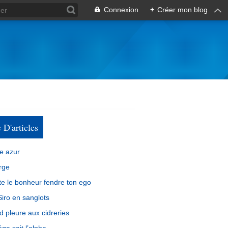
Connexion
+
Créer mon blog
e D'articles
e azur
rge
e le bonheur fendre ton ego
iro en sanglots
d pleure aux cidreries