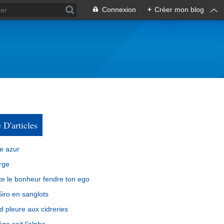
Connexion
+
Créer mon blog
e D'articles
e azur
rge
e le bonheur fendre ton ego
iro en sanglots
d pleure aux cidreries