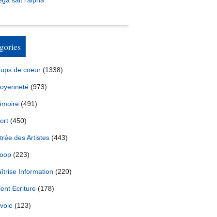
ga sait l’alpha
gories
ups de coeur
(1338)
toyenneté
(973)
moire
(491)
ort
(450)
trée des Artistes
(443)
oop
(223)
îtrise Information
(220)
lent Ecriture
(178)
voie
(123)