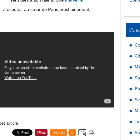
sensibles à son talent. Une
merveille
L’omé
à écouter, au cœur de Paris prochainement.
Caté
Co
Ci
Mé
Sp
En
Sc
Ma
Ta
et article
Sa
Repost
0