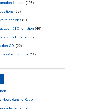
omotion Lecture
(106)
positions
(65)
stoire des Arts
(61)
ucation à l'Orientation
(46)
ucation à l'Image
(39)
stion CDI
(22)
ternautes Interniais
(11)
s
chen
s News dans le Rétro
vres à la demande