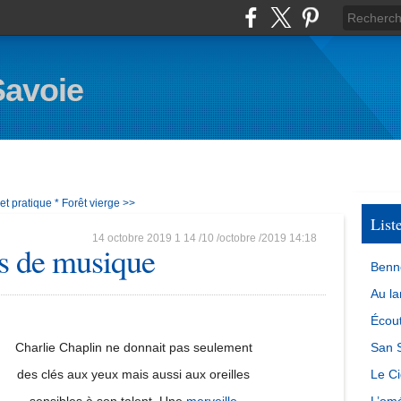
Savoie
et pratique *
Forêt vierge >>
List
14 octobre 2019
1
14
/
10
/
octobre
/
2019
14:18
s de musique
Benn
Au la
Écout
Charlie Chaplin ne donnait pas seulement
San S
des clés aux yeux mais aussi aux oreilles
Le Ci