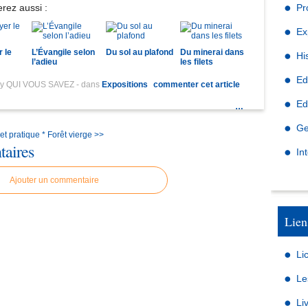
rez aussi :
Pr
Ex
 le
L’Évangile selon
Du sol au plafond
Du minerai dans
Hi
l’adieu
les filets
Ed
by QUI VOUS SAVEZ
-
dans
Expositions
commenter cet article
Ed
…
Ge
et pratique *
Forêt vierge >>
aires
In
Ajouter un commentaire
Lien
Li
Le
Li